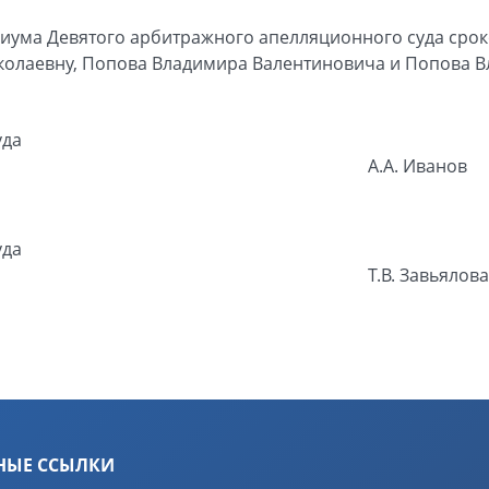
иума Девятого арбитражного апелляционного суда сроко
колаевну, Попова Владимира Валентиновича и Попова 
уда
А.А. Иванов
уда
Т.В. Завьялова
НЫЕ ССЫЛКИ