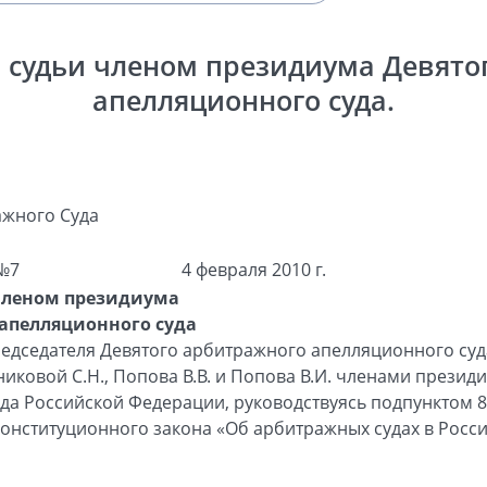
 судьи членом президиума Девято
апелляционного суда.
жного Суда
№7
4 февраля 2010 г.
членом президиума
апелляционного суда
едседателя Девятого арбитражного апелляционного суда
ковой С.Н., Попова В.В. и Попова В.И. членами президи
а Российской Федерации, руководствуясь подпунктом 81 
конституционного закона «Об арбитражных судах в Росс