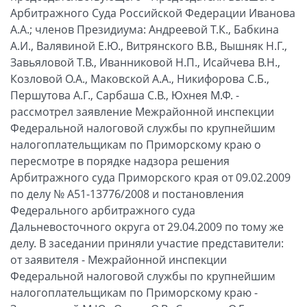
Арбитражного Суда Российской Федерации Иванова
А.А.; членов Президиума: Андреевой Т.К., Бабкина
А.И., Валявиной Е.Ю., Витрянского В.В., Вышняк Н.Г.,
Завьяловой Т.В., Иванниковой Н.П., Исайчева В.Н.,
Козловой О.А., Маковской А.А., Никифорова С.Б.,
Першутова А.Г., Сарбаша С.В., Юхнея М.Ф. -
рассмотрел заявление Межрайонной инспекции
Федеральной налоговой службы по крупнейшим
налогоплательщикам по Приморскому краю о
пересмотре в порядке надзора решения
Арбитражного суда Приморского края от 09.02.2009
по делу № А51-13776/2008 и постановления
Федерального арбитражного суда
Дальневосточного округа от 29.04.2009 по тому же
делу. В заседании приняли участие представители:
от заявителя - Межрайонной инспекции
Федеральной налоговой службы по крупнейшим
налогоплательщикам по Приморскому краю -