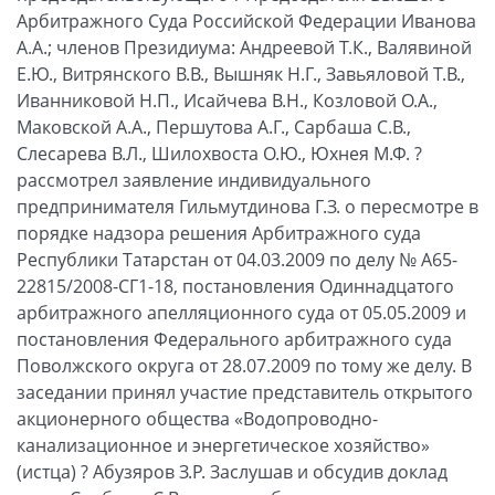
Арбитражного Суда Российской Федерации Иванова
А.А.; членов Президиума: Андреевой Т.К., Валявиной
Е.Ю., Витрянского В.В., Вышняк Н.Г., Завьяловой Т.В.,
Иванниковой Н.П., Исайчева В.Н., Козловой О.А.,
Маковской А.А., Першутова А.Г., Сарбаша С.В.,
Слесарева В.Л., Шилохвоста О.Ю., Юхнея М.Ф. ?
рассмотрел заявление индивидуального
предпринимателя Гильмутдинова Г.З. о пересмотре в
порядке надзора решения Арбитражного суда
Республики Татарстан от 04.03.2009 по делу № А65-
22815/2008-СГ1-18, постановления Одиннадцатого
арбитражного апелляционного суда от 05.05.2009 и
постановления Федерального арбитражного суда
Поволжского округа от 28.07.2009 по тому же делу. В
заседании принял участие представитель открытого
акционерного общества «Водопроводно-
канализационное и энергетическое хозяйство»
(истца) ? Абузяров З.Р. Заслушав и обсудив доклад