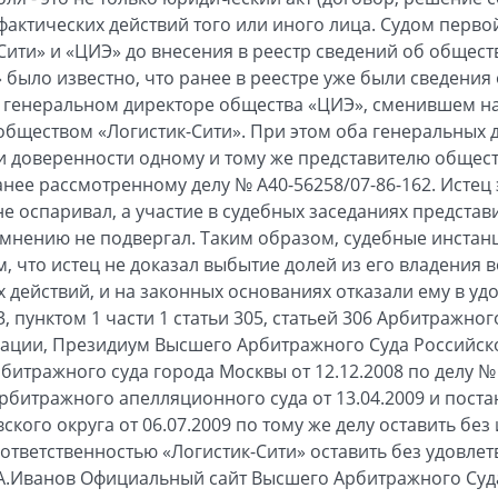
фактических действий того или иного лица. Судом перво
Сити» и «ЦИЭ» до внесения в реестр сведений об общест
было известно, что ранее в реестре уже были сведения 
 генеральном директоре общества «ЦИЭ», сменившем на
обществом «Логистик-Сити». При этом оба генеральных 
 доверенности одному и тому же представителю обществ
анее рассмотренному делу № А40-56258/07-86-162. Истец
е оспаривал, а участие в судебных заседаниях представ
мнению не подвергал. Таким образом, судебные инстан
 что истец не доказал выбытие долей из его владения в
 действий, и на законных основаниях отказали ему в уд
3, пунктом 1 части 1 статьи 305, статьей 306 Арбитражно
рации, Президиум Высшего Арбитражного Суда Российс
тражного суда города Москвы от 12.12.2008 по делу № 
рбитражного апелляционного суда от 13.04.2009 и пост
кого округа от 06.07.2009 по тому же делу оставить без
ответственностью «Логистик-Сити» оставить без удовлет
А.Иванов Официальный сайт Высшего Арбитражного Суд