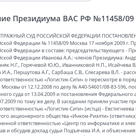
ие Президиума ВАС РФ №11458/09 о
ИТРАЖНЫЙ СУД РОССИЙСКОЙ ФЕДЕРАЦИИ ПОСТАНОВЛЕН
ской Федерации № 11458/09 Москва 17 ноября 2009 г. 
ской Федерации в составе: председательствующего - П
ской Федерации Иванова А.А.: членов Президиума: Андр
шняк Н.Г., Горячевой Ю.Ю., Иванниковой Н.П., Исайчева В.
И.А., Першутова А.Г., Сарбаша С.В., Слесарева В.Л. - ра
ответственностью «Логистик-Сити» о пересмотре в пор
Москвы от 12.12.2008 по делу № А40-54601/08-83-596, п
ого суда от 13.04.2009 и постановления Федерального 
07.2009 по тому же делу. В заседании приняли участие пре
тветственностью «Логистик-Сити» (истца) - Евстигнеева Е.
ытого акционерного общества «Инком-Риэлти» (ответчика) 
иченной ответственностью «Центр по информатике и элект
ав и обсудив доклад судьи Подъячева И.А. и объяснения