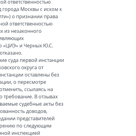
ной ответственностью
д города Москвы с иском к
лти») о признании права
нной ответственностью
их из незаконного
заявляющих
 «ЦИЭ» и Черных Ю.С.
отказано.
ние суда первой инстанции
овского округа от
инстанции оставлены без
ации, о пересмотре
отменить, ссылаясь на
 требование. В отзывах
иваемые судебные акты без
ованность доводов,
седании представителей
ворению по следующим
онной инспекцией