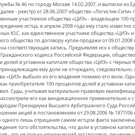
ужбы № 46 по городу Москве 14.02.2007, и выписки из Е
далее - реестр) от 28.06.2007 общество «Логистик-Сити» 
твенным участником общества «ЦИЭ» - владельцем 100 пр
ерждению истца, в апреле 2008 года ему стало известно 
рных Ю.С. как единственном участнике общества «ЦИЭ» и
ного общества по договору купли-продажи от 09.01.2008
ена соответствующая запись. Предъявляя иск к обществу
2 Гражданского кодекса Российской Федерации, общество
и долей в уставном капитале общества «ЦИЭ» с Черных Ю
принадлежащие ему доли не отчуждало, следовательно, 
ва «ЦИЭ» выбыло из его владения помимо его воли. Одн
как приобретателя 100 процентов долей в уставном кап
авил. Суды, учитывая материально-правовую квалифика
ассмотрели его как виндикационное применительно к ста
одходам Президиума Высшего Арбитражного Суда Росси
нии акций в постановлениях от 29.08.2006 № 1877/06 и 
то одного лишь отрицания самим истцом факта заключени
дения того обстоятельства, что доли в уставном капита
ля - это не только юридический акт (договор, решение со