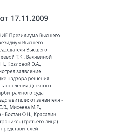
т 17.11.2009
ИЕ Президиума Высшего
Президиум Высшего
редседателя Высшего
еевой Т.К., Валявиной
Н., Козловой О.А.,
ссмотрел заявление
ядке надзора решения
остановления Девятого
арбитражного суда
дставители: от заявителя -
В., Михеева М.Р.,
- Бостан О.Н., Красавин
ронике» (третьего лица) -
 представителей