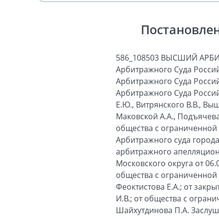
Постановлен
586_108503 ВЫСШИЙ АРБ
Арбитражного Суда Россий
Арбитражного Суда Россий
Арбитражного Суда Россий
Е.Ю., Витрянского В.В., Вы
Маковской А.А., Подъячева 
общества с ограниченной 
Арбитражного суда города 
арбитражного апелляционн
Московского округа от 06.
общества с ограниченной о
Феоктистова Е.А.; от закр
И.В.; от общества с огран
Шайхутдинова П.А. Заслуш