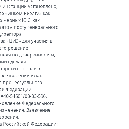
й инстанции установлено,
ве «Инком-Риэлти» как
о Черных Ю.С. как
 этом посту генерального
директора
а «ЦИЭ» для участия в
 это решение
ителя по доверенностям,
ции сделали
опреки его воле в
овлетворении иска.
го процессуального
кой Федерации
А40-54601/08-83-596,
ановление Федерального
 изменения. Заявление
ворения.
а Российской Федерации: