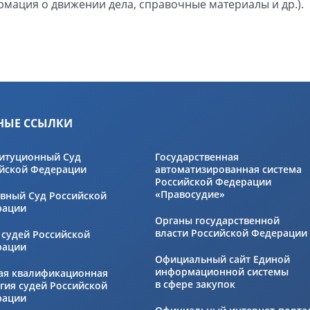
формация о движении дела, справочные материалы и др.).
НЫЕ ССЫЛКИ
итуционный Суд
Государственная
йской Федерации
автоматизированная система
Российской Федерации
«Правосудие»
вный Суд Российской
рации
Органы государственной
власти Российской Федерации
 судей Российской
рации
Официальный сайт Единой
информационной системы
ая квалификационная
в сфере закупок
гия судей Российской
рации