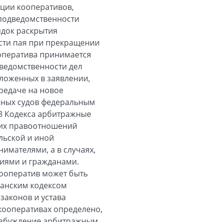
ции кооперативов,
подведомственности
ядок раскрытия
ости пая при прекращении
ооператива принимается
ведомственности дел
ложенных в заявлении,
ередаче на новое
ажных судов федеральным
28 Кодекса арбитражные
ких правоотношений
льской и иной
мателями, а в случаях,
иями и гражданами.
кооператив может быть
данским кодексом
законов и устава
 кооперативах определено,
возбуждение арбитражным