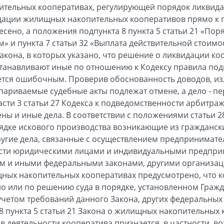
ительных кооперативах, регулирующей порядок ликвида
дации жилищных накопительных кооперативов прямо к 
сено, а положения подпункта 8 пункта 5 статьи 21 «Пор
 и пункта 7 статьи 32 «Выплата действительной стоим
Закона, в которых указано, что решение о ликвидации к
танавливают иные по отношению к Кодексу правила под
ется ошибочным. Проверив обоснованность доводов, из
спариваемые судебные акты подлежат отмене, а дело - п
асти 3 статьи 27 Кодекса к подведомственности арбитр
ены и иные дела. В соответствии с положениями статьи 
рядке искового производства возникающие из гражданс
угие дела, связанные с осуществлением предпринимате
сти юридическими лицами и индивидуальными предприни
м и иными федеральными законами, другими организац
щных накопительных кооперативах предусмотрено, что 
о или по решению суда в порядке, установленном Граж
учетом требований данного Закона, других федеральных 
8 пункта 5 статьи 21 Закона о жилищных накопительных
в деятельности кооператива признается, в частности, 