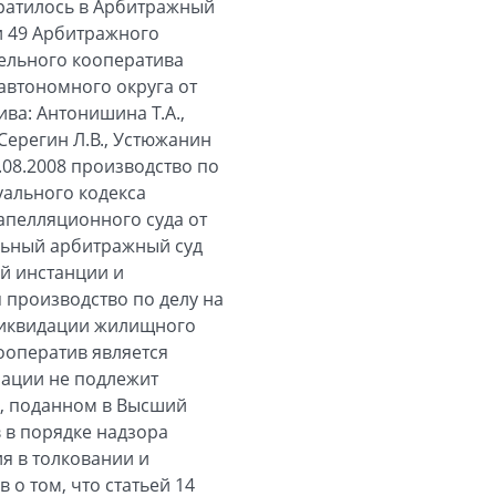
братилось в Арбитражный
и 49 Арбитражного
ельного кооператива
автономного округа от
ива: Антонишина Т.А.,
, Серегин Л.В., Устюжанин
.08.2008 производство по
уального кодекса
апелляционного суда от
альный арбитражный суд
ой инстанции и
 производство по делу на
о ликвидации жилищного
ооператив является
зации не подлежит
и, поданном в Высший
 в порядке надзора
я в толковании и
о том, что статьей 14