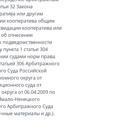
тьи 32 Закона
ратива или другим
ции кооператива общим
квидации кооператива или
 об отнесении
к подведомственности
 пункта 1 статьи 304
нии судами норм права.
 статьей 306 Арбитражного
го Суда Российской
омного округа от
яционного суда от
округа от 06.04.2009 по
 Ямало-Ненецкого
его Арбитражного Суда
очные материалы и др.).