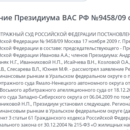
ние Президиума ВАС РФ №9458/09 от
ИТРАЖНЫЙ СУД РОССИЙСКОЙ ФЕДЕРАЦИИ ПОСТАНОВЛЕН
ской Федерации № 9458/09 Москва 17 ноября 2009 г. П
ской Федерации в составе: председательствующего - П
ской Федерации Иванова А.А.; членов Президиума: Андр
шняк Н.Г., Иванниковой Н.П., Исайчева В.Н., Козловой О.А.
.В., Слесарева В.Л., Юхнея М.Ф. - рассмотрел заявление 
инансовым рынкам в Уральском федеральном округе о п
тражного суда Ямало-Ненецкого автономного округа от 0
 Восьмого арбитражного апелляционного суда от 18.12.2
 суда Западно-Сибирского округа от 06.04.2009 по тому
нниковой Н.П., Президиум установил следующее. Регион
инансовым рынкам в Уральском федеральном округе (да
ункт 3 статьи 61 Гражданского кодекса Российской Федерац
ерального закона от 30.12.2004 № 215-ФЗ «О жилищных н