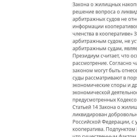
Закона о жилищных накоп
решение вопроса о ликви
арбитражных судов не отне
информации кооперативом»
членства в кооперативе» 
арбитражным судом, не ус
арбитражным судам, явля
Президиум считает, что о
рассмотрение. Согласно ч
законом могут быть отнес
суды рассматривают в по
экономические споры и др
экономической деятельно
предусмотренных Кодексо
Статьей 14 Закона о жили
ликвидирован добровольн
Российской Федерации, с 
кооператива. Подпунктом 
что существенным фактом 