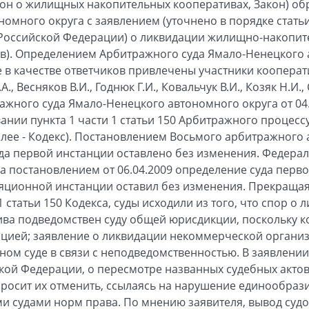
акон о жилищных накопительных кооперативах, Закон) о
номного округа с заявлением (уточнено в порядке стать
 Российской Федерации) о ликвидации жилищно-накопит
ив). Определением Арбитражного суда Ямало-Ненецкого 
ле в качестве ответчиков привлечены участники кооперат
А., Весняков В.И., Годнюк Г.И., Ковальчук В.И., Козяк Н.И.
ажного суда Ямало-Ненецкого автономного округа от 04
ании пункта 1 части 1 статьи 150 Арбитражного процесс
лее - Кодекс). Постановлением Восьмого арбитражного 
уда первой инстанции оставлено без изменения. Федер
а постановлением от 06.04.2009 определение суда перв
яционной инстанции оставил без изменения. Прекращая
1 статьи 150 Кодекса, суды исходили из того, что спор 
ва подведомствен суду общей юрисдикции, поскольку к
цией; заявление о ликвидации некоммерческой органи
ом суде в связи с неподведомственностью. В заявлени
ой Федерации, о пересмотре названных судебных актов
росит их отменить, ссылаясь на нарушение единообрази
судами норм права. По мнению заявителя, вывод судов 