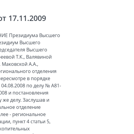
 17.11.2009
ИЕ Президиума Высшего
резидиум Высшего
редседателя Высшего
еевой Т.К., Валявиной
, Маковской А.А.,
Регионального отделения
ересмотре в порядке
4.08.2008 по делу № А81-
008 и постановления
 же делу. Заслушав и
альное отделение
лее - региональное
ии, пункт 4 статьи 5,
акопительных