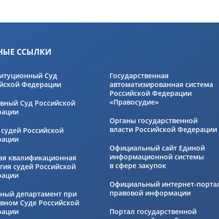
НЫЕ ССЫЛКИ
итуционный Суд
Государственная
йской Федерации
автоматизированная система
Российской Федерации
«Правосудие»
вный Суд Российской
рации
Органы государственной
власти Российской Федерации
 судей Российской
рации
Официальный сайт Единой
информационной системы
ая квалификационная
в сфере закупок
гия судей Российской
рации
Официальный интернет-порта
правовой информации
ный департамент при
вном Суде Российской
рации
Портал государственной