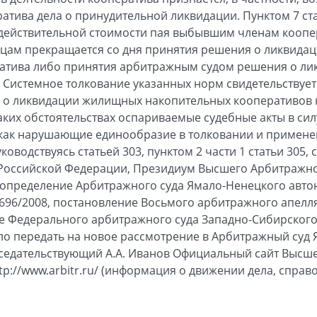
атива дела о принудительной ликвидации. Пунктом 7 ста
 действительной стоимости пая выбывшим членам коопе
цам прекращается со дня принятия решения о ликвида
атива либо принятия арбитражным судом решения о ли
 Системное толкование указанных норм свидетельствует
 о ликвидации жилищных накопительных кооперативов 
ких обстоятельствах оспариваемые судебные акты в силу
 как нарушающие единообразие в толковании и примене
оводствуясь статьей 303, пунктом 2 части 1 статьи 305,
 Российской Федерации, Президиум Высшего Арбитражно
пределение Арбитражного суда Ямало-Ненецкого автон
-1696/2008, постановление Восьмого арбитражного апелл
ие Федерального арбитражного суда Западно-Сибирского 
ело передать на новое рассмотрение в Арбитражный суд
дседательствующий А.А. Иванов Официальный сайт Высш
p://www.arbitr.ru/ (информация о движении дела, справ