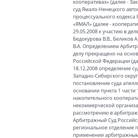
кооперативах» (далее - З
суд Ямало-Ненецкого авто
процессуального кодекса
«ЯМАЛ» (далее - кооперат
29.05.2008 к участию в де
Бедокурова В.В., Беликов А.
В.А. Определением Арбитр
делу прекращено на основ
Российской Федерации (да
18.12.2008 определение с
Западно-Сибирского округ
постановление суда апелл
основании пункта 1 части 
накопительного кооперати
некоммерческой организа
рассмотрению в арбитражн
Арбитражный Суд Российск
региональное отделение п
применении арбитражными 