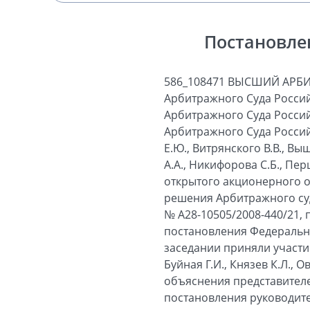
Постановле
586_108471 ВЫСШИЙ АРБ
Арбитражного Суда Россий
Арбитражного Суда Россий
Арбитражного Суда Россий
Е.Ю., Витрянского В.В., Вы
А.А., Никифорова С.Б., Пер
открытого акционерного о
решения Арбитражного суд
№ А28-10505/2008-440/21,
постановления Федеральног
заседании приняли участи
Буйная Г.И., Князев К.Л., 
объяснения представителе
постановления руководите