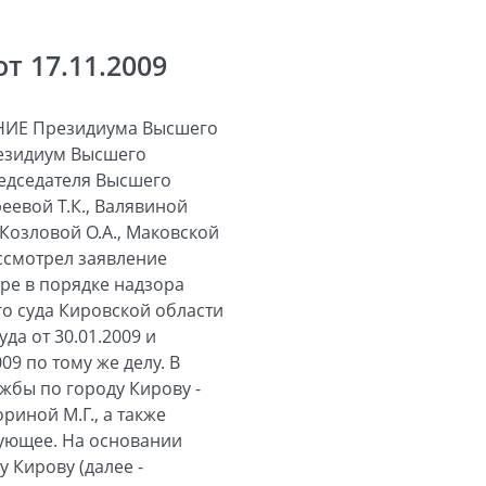
 17.11.2009
ИЕ Президиума Высшего
резидиум Высшего
редседателя Высшего
еевой Т.К., Валявиной
, Козловой О.А., Маковской
рассмотрел заявление
ре в порядке надзора
го суда Кировской области
да от 30.01.2009 и
9 по тому же делу. В
жбы по городу Кирову -
ориной М.Г., а также
дующее. На основании
 Кирову (далее -