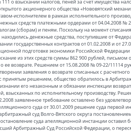
№ 111 о взыскании налогов, пеней за счет имущества на
 открытого акционерного общества «Нововятский механич
тавом-исполнителем в рамках исполнительного произво
ежных средств платежными ордерами от 04.04.2008 № 262
логам (сборам) и пеням. Поскольку на момент списания
 находились денежные средства, поступившие от Федера
нии государственных контрактов от 01.02.2008 и от 27.
ионной подготовке экономики Российской Федерации в 
кание из этих средств суммы 862 900 рублей, письмом от
о ее возврате. Решением от 15.08.2008 № 09-22/11114 р
етворении заявления о возврате списанных с расчетного
 с принятым решением, общество обратилось в Арбитра
ризнании его незаконным и обязании инспекции возврат
ей, взысканных по исполнительному производству. Реш
12.2008 заявленное требование оставлено без удовлетв
лляционного суда от 30.01.2009 решение суда первой и
рбитражный суд Волго-Вятского округа постановлением
постановление суда апелляционной инстанции оставил б
ысший Арбитражный Суд Российской Федерации, о перес