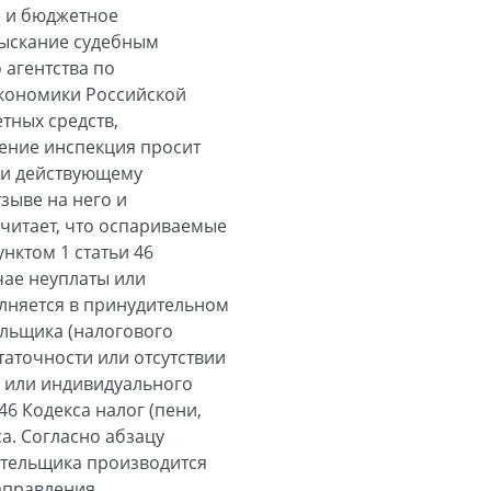
е и бюджетное
взыскание судебным
 агентства по
кономики Российской
тных средств,
ение инспекция просит
ми действующему
зыве на него и
читает, что оспариваемые
нктом 1 статьи 46
чае неуплаты или
олняется в принудительном
ельщика (налогового
таточности или отсутствии
и или индивидуального
6 Кодекса налог (пени,
са. Согласно абзацу
лательщика производится
направления