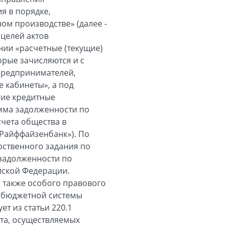
я в порядке,
ом производстве» (далее -
 целей актов
ении «расчетные (текущие)
орые зачисляются и с
предпринимателей,
 кабинеты», а под
гие кредитные
мма задолженности по
счета общества в
Райффайзенбанк»). По
рственного задания по
задолженности по
йской Федерации.
 также особого правового
в бюджетной системы
ет из статьи 220.1
та, осуществляемых