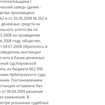
логоплательщика с
еский завод» (далее -
дства произведено
 и от 26.05.2008 № 262 в
 денежных средств на
льного агентства по
03.2008 на проведение
2008 году, общество,
 04.07.2008 обратилось в
уководитель инспекции
 счета в банке денежных
жный суд Кировской
ить из бюджета 862 900
ением Арбитражного суда
орения. Постановлением
нстанции оставлено без
 от 30.04.2009 решение
ез изменения. В
мотре указанных судебных