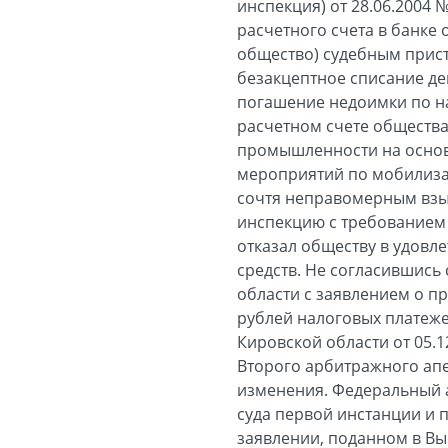
инспекция) от 28.06.2004 
расчетного счета в банке
общество) судебным прис
безакцептное списание ден
погашение недоимки по на
расчетном счете общества
промышленности на основа
мероприятий по мобилизац
сочтя неправомерным взыс
инспекцию с требованием 
отказал обществу в удовл
средств. Не согласившись
области с заявлением о п
рублей налоговых платеж
Кировской области от 05.
Второго арбитражного апе
изменения. Федеральный а
суда первой инстанции и 
заявлении, поданном в В