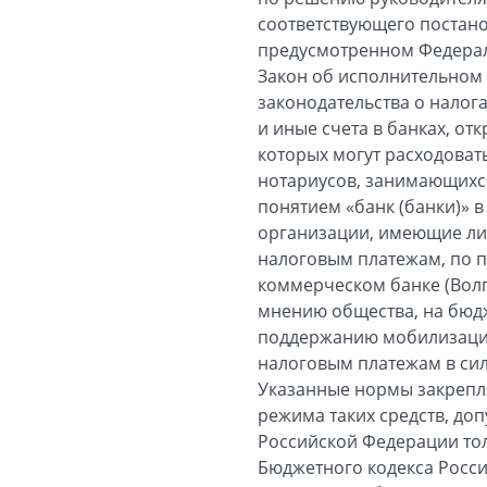
соответствующего постано
предусмотренном Федераль
Закон об исполнительном п
законодательства о налога
и иные счета в банках, от
которых могут расходоват
нотариусов, занимающихся
понятием «банк (банки)» в
организации, имеющие ли
налоговым платежам, по п
коммерческом банке (Волг
мнению общества, на бюдж
поддержанию мобилизацио
налоговым платежам в сил
Указанные нормы закрепля
режима таких средств, д
Российской Федерации толь
Бюджетного кодекса Росс