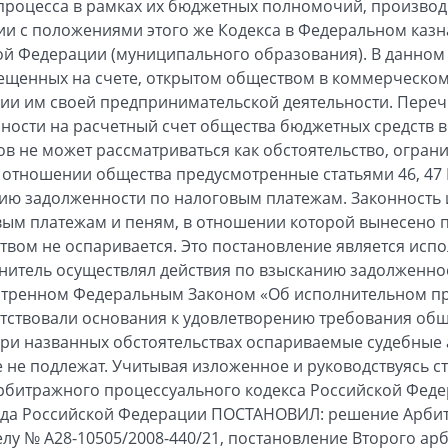
роцесса в рамках их бюджетных полномочий, производи
ии с положениями этого же Кодекса в Федеральном каз
ой Федерации (муниципального образования). В данном 
ещенных на счете, открытом обществом в коммерческом
нии им своей предпринимательской деятельности. Пер
ности на расчетный счет общества бюджетных средств 
ов не может рассматриваться как обстоятельство, огра
 отношении общества предусмотренные статьями 46, 47
ию задолженности по налоговым платежам. Законность 
вым платежам и пеням, в отношении которой вынесено 
еством не оспаривается. Это постановление является ис
нитель осуществлял действия по взысканию задолженнос
мотренном Федеральным Законом «Об исполнительном пр
утствовали основания к удовлетворению требования общ
При названных обстоятельствах оспариваемые судебные 
 не подлежат. Учитывая изложенное и руководствуясь ст
6 Арбитражного процессуального кодекса Российской Фед
да Российской Федерации ПОСТАНОВИЛ: решение Арбит
делу № А28-10505/2008-440/21, постановление Второго а