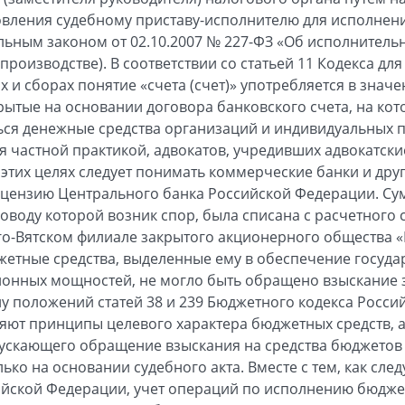
вления судебному приставу-исполнителю для исполнени
ным законом от 02.10.2007 № 227-ФЗ «Об исполнительн
роизводстве). В соответствии со статьей 11 Кодекса для
х и сборах понятие «счета (счет)» употребляется в знач
крытые на основании договора банковского счета, на кот
ься денежные средства организаций и индивидуальных 
 частной практикой, адвокатов, учредивших адвокатские
 этих целях следует понимать коммерческие банки и дру
цензию Центрального банка Российской Федерации. Су
оводу которой возник спор, была списана с расчетного 
о-Вятском филиале закрытого акционерного общества «
етные средства, выделенные ему в обеспечение госуда
нных мощностей, не могло быть обращено взыскание 
у положений статей 38 и 239 Бюджетного кодекса Росси
ют принципы целевого характера бюджетных средств, а
опускающего обращение взыскания на средства бюджето
ко на основании судебного акта. Вместе с тем, как следу
ийской Федерации, учет операций по исполнению бюдже