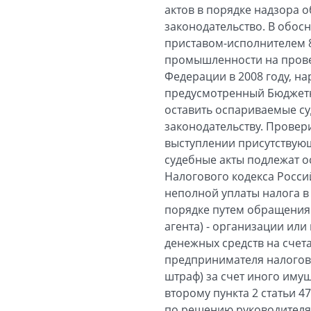
актов в порядке надзора 
законодательство. В обос
приставом-исполнителем 8
промышленности на прове
Федерации в 2008 году, н
предусмотренный Бюджетн
оставить оспариваемые су
законодательству. Провер
выступлении присутствующ
судебные акты подлежат о
Налогового кодекса Россий
неполной уплаты налога в
порядке путем обращения 
агента) - организации ил
денежных средств на счет
предпринимателя налоговый
штраф) за счет иного имущ
второму пункта 2 статьи 
по решению руководителя 