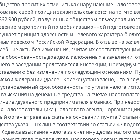
общество просит их отменить как нарушающие налогово
нование своей позиции заявитель ссылается на то, что 
62 900 рублей, полученных обществом от Федерального
дение мероприятий по мобилизационной подготовке э
арушает принцип адресности и целевого характера бюдже
ым кодексом Российской Федерации. В отзыве на заявл
дебные акты без изменения, считая их соответствующи
ив обоснованность доводов, изложенных в заявлении, от
его в заседании представителя инспекции, Президиум с
ставлению без изменения по следующим основаниям. Пу
ской Федерации (далее - Кодекс) установлено, что в слу
 установленный срок обязанность по уплате налога исп
взыскания на денежные средства на счетах налогоплат
и индивидуального предпринимателя в банках. При недос
ах налогоплательщика (налогового агента) - организаци
 орган вправе взыскать на основании пункта 7 статьи 4
ества указанных лиц в соответствии со статьей 47 Кодек
47 Кодекса взыскание налога за счет имущества налогоп
(заместителя руководителя) налогового органа путем 