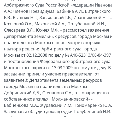
Арбитражного Суда Российской Федерации Иванова
А.А.; членов Президиума: Бабкина А.И., Витрянского
В.В., Вышняк Н.Г., Завьяловой Т.В., Иванниковой Н.П.,
Козловой О.А., Маковской А.А., Полубениной И.И.,
Слесарева В.Л., Юхнея М.Ф. - рассмотрел заявления
Департамента земельных ресурсов города Москвы и
правительства Москвы о пересмотре в порядке
надзора решения Арбитражного суда города
Москвы от 02.12.2008 по делу № А40-52313/08-84-397
и постановления Федерального арбитражного суда
Московского округа от 13.03.2009 по тому же делу. В
заседании приняли участие представители: от
заявителей: Департамента земельных ресурсов
города Москвы и правительства Москвы -
Добряниский Д.Б., Степанова С.А.; от товарищества
собственников жилья «Молжаниновский» -
Бабченкова М.А., Журавский И.М, Пономаренко Ю.А.
Заслушав и обсудив доклад судьи Полубениной И.И.