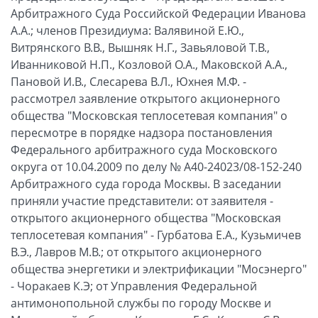
Арбитражного Суда Российской Федерации Иванова
А.А.; членов Президиума: Валявиной Е.Ю.,
Витрянского В.В., Вышняк Н.Г., Завьяловой Т.В.,
Иванниковой Н.П., Козловой О.А., Маковской А.А.,
Пановой И.В., Слесарева В.Л., Юхнея М.Ф. -
рассмотрел заявление открытого акционерного
общества "Московская теплосетевая компания" о
пересмотре в порядке надзора постановления
Федерального арбитражного суда Московского
округа от 10.04.2009 по делу № А40-24023/08-152-240
Арбитражного суда города Москвы. В заседании
приняли участие представители: от заявителя -
открытого акционерного общества "Московская
теплосетевая компания" - Гурбатова Е.А., Кузьмичев
В.Э., Лавров М.В.; от открытого акционерного
общества энергетики и электрификации "Мосэнерго"
- Чоракаев К.Э; от Управления Федеральной
антимонопольной службы по городу Москве и