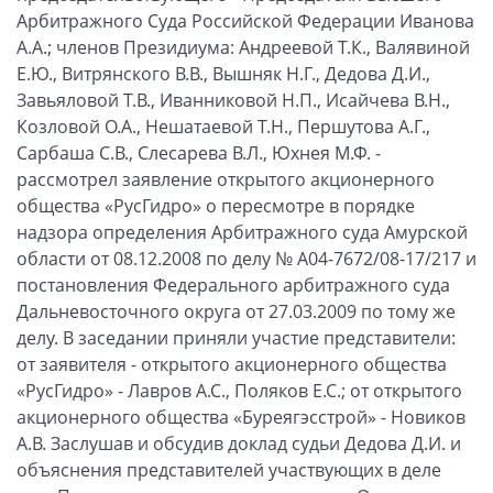
Арбитражного Суда Российской Федерации Иванова
А.А.; членов Президиума: Андреевой Т.К., Валявиной
Е.Ю., Витрянского В.В., Вышняк Н.Г., Дедова Д.И.,
Завьяловой Т.В., Иванниковой Н.П., Исайчева В.Н.,
Козловой О.А., Нешатаевой Т.Н., Першутова А.Г.,
Сарбаша С.В., Слесарева В.Л., Юхнея М.Ф. -
рассмотрел заявление открытого акционерного
общества «РусГидро» о пересмотре в порядке
надзора определения Арбитражного суда Амурской
области от 08.12.2008 по делу № А04-7672/08-17/217 и
постановления Федерального арбитражного суда
Дальневосточного округа от 27.03.2009 по тому же
делу. В заседании приняли участие представители:
от заявителя - открытого акционерного общества
«РусГидро» - Лавров А.С., Поляков Е.С.; от открытого
акционерного общества «Буреягэсстрой» - Новиков
А.В. Заслушав и обсудив доклад судьи Дедова Д.И. и
объяснения представителей участвующих в деле