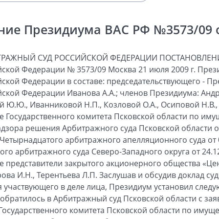
ние Президиума ВАС РФ №3573/09 от
ТРАЖНЫЙ СУД РОССИЙСКОЙ ФЕДЕРАЦИИ ПОСТАНОВЛЕНИ
ской Федерации № 3573/09 Москва 21 июля 2009 г. Пре
ской Федерации в составе: председательствующего - П
ской Федерации Иванова А.А.; членов Президиума: Андре
ой Ю.Ю., Иванниковой Н.П., Козловой О.А., Осиповой Н.В.
ние Государственного комитета Псковской области по и
адзора решения Арбитражного суда Псковской области от 
 Четырнадцатого арбитражного апелляционного суда от 0
о арбитражного суда Северо-Западного округа от 24.12.
ие представители закрытого акционерного общества «Ц
рова И.Н., Терентьева Л.П. Заслушав и обсудив доклад су
 участвующего в деле лица, Президиум установил след
) обратилось в Арбитражный суд Псковской области с за
 Государственного комитета Псковской области по иму