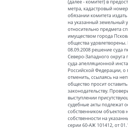
(далее - комитет) в предо
метра, кадастровый номер 6
обязании комитета издать
на указанный земельный у
относительно предмета сп
имуществом города Пскова
общества удовлетворены.
08.09.2008 решение суда 
Северо-Западного округа 
суда апелляционной инста
Российской Федерации, о 
отменить, ссылаясь на не
общество просит оставить
законодательству. Провер
выступлении присутствующ
судебные акты подлежат 
собственником объектов не
собственности на указанн
серии 60-АЖ 101412, от 01.