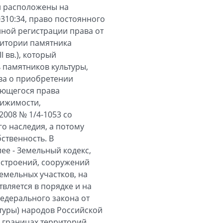
ти расположены на
310:34, право постоянного
ной регистрации права от
ритории памятника
I вв.), который
 памятников культуры,
ва о приобретении
еющегося права
вижимости,
2008 № 1/4-1053 со
го наследия, а потому
ственность. В
ее - Земельный кодекс,
, строений, сооружений
емельных участков, на
вляется в порядке и на
Федерального закона от
ьтуры) народов Российской
в границах территорий