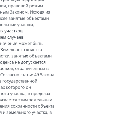
ения, правовой режим
ным Законом. Исходя из
числе занятые объектами
ельные участки,
х участков,
ем случаев,
значения может быть
7 Земельного кодекса
стки, занятые объектами
Кодекса не допускается
астков, ограниченных в
Согласно статье 49 Закона
в государственной
лах которого он
ого участка, в пределах
оряжается этим земельным
ения сохранности объекта
 и земельного участка, в