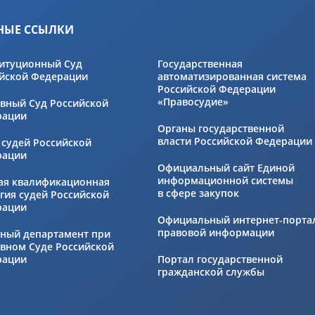
НЫЕ ССЫЛКИ
итуционный Суд
Государственная
йской Федерации
автоматизированная система
Российской Федерации
«Правосудие»
вный Суд Российской
рации
Органы государственной
власти Российской Федерации
 судей Российской
рации
Официальный сайт Единой
информационной системы
ая квалификационная
в сфере закупок
гия судей Российской
рации
Официальный интернет-порта
правовой информации
ный департамент при
вном Суде Российской
рации
Портал государственной
гражданской службы