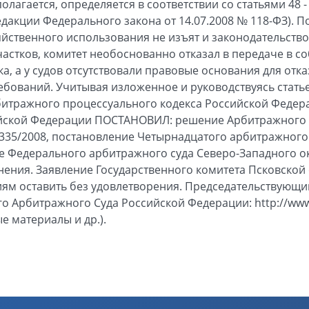
олагается, определяется в соответствии со статьями 48 -
едакции Федерального закона от 14.07.2008 № 118-ФЗ). 
яйственного использования не изъят и законодательство
частков, комитет необоснованно отказал в передаче в с
а, а у судов отсутствовали правовые основания для отк
бований. Учитывая изложенное и руководствуясь статьей
Арбитражного процессуального кодекса Российской Феде
йской Федерации ПОСТАНОВИЛ: решение Арбитражного с
-1335/2008, постановление Четырнадцатого арбитражного
е Федерального арбитражного суда Северо-Западного окр
енения. Заявление Государственного комитета Псковской
м оставить без удовлетворения. Председательствующий
 Арбитражного Суда Российской Федерации: http://www.
е материалы и др.).