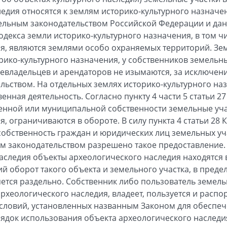
ледия относятся к землям историко-культурного назнач
ельным законодательством Российской Федерации и дан
кодекса земли историко-культурного назначения, в том 
я, являются землями особо охраняемых территорий. Зем
рико-культурного назначения, у собственников земельны
евладельцев и арендаторов не изымаются, за исключени
льством. На отдельных землях историко-культурного на
нная деятельность. Согласно пункту 4 части 5 статьи 2
енной или муниципальной собственности земельные уча
, ограничиваются в обороте. В силу пункта 4 статьи 28 
 собственность граждан и юридических лиц земельных уч
м законодательством разрешено такое предоставление. 
наследия объекты археологического наследия находятся 
й оборот такого объекта и земельного участка, в преде
ется раздельно. Собственник либо пользователь земельн
археологического наследия, владеет, пользуется и расп
словий, установленных названным Законом для обеспеч
рядок использования объекта археологического наследия