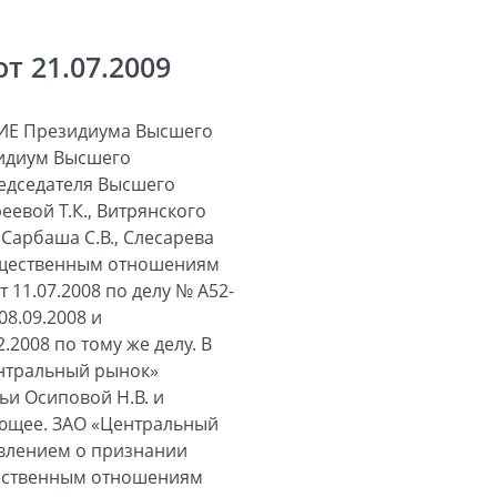
 21.07.2009
Е Президиума Высшего
зидиум Высшего
редседателя Высшего
евой Т.К., Витрянского
, Сарбаша С.В., Слесарева
мущественным отношениям
11.07.2008 по делу № А52-
8.09.2008 и
2008 по тому же делу. В
ентральный рынок»
дьи Осиповой Н.В. и
ующее. ЗАО «Центральный
явлением о признании
щественным отношениям