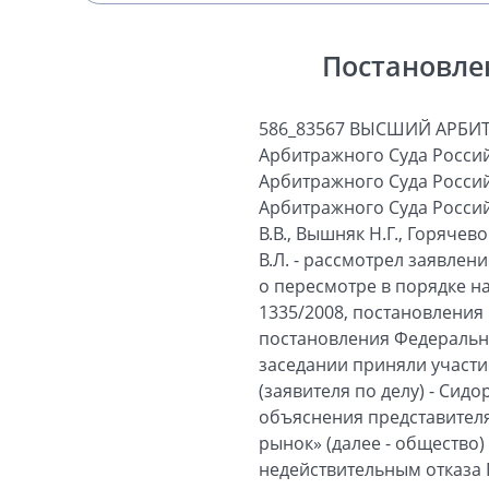
Постановле
586_83567 ВЫСШИЙ АРБИ
Арбитражного Суда Россий
Арбитражного Суда Россий
Арбитражного Суда Россий
В.В., Вышняк Н.Г., Горячев
В.Л. - рассмотрел заявле
о пересмотре в порядке н
1335/2008, постановления
постановления Федеральног
заседании приняли участ
(заявителя по делу) - Сидо
объяснения представителя
рынок» (далее - общество
недействительным отказа