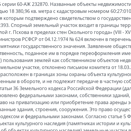
005 серии 60-АЖ 232870. Названные объекты недвижимос
ью 18 380,96 кв. метра с кадастровым номером 60:27:010
я которым подтверждено свидетельством о государствен
82393. Спорный земельный участок входит в границы тер
й г. Пскова в пределах стен Окольного города» (VIII - XVI
нистров РСФСР от 04.12.1974 № 624 включен в перечень
мятники государственного значения. Заявление общест
ственность, поданное им в порядке переоформления им
) пользования землей как собственником объектов нед
мельном участке, отклонено письмом комитета от 18.03.
к расположен в границах зоны охраны объекта культурно
енным в обороте, и не подлежит передаче в частную соб
статьи 36 Земельного кодекса Российской Федерации (дал
тановлено федеральными законами, собственники зданий
во на приватизацию или приобретение права аренды з
анные здания, строения, сооружения. Это право осущест
Кодексом и федеральными законами. Согласно статье 5 
ъектах культурного наследия (памятниках истории и кул
 об объектах культурного наследия) земельные участки 