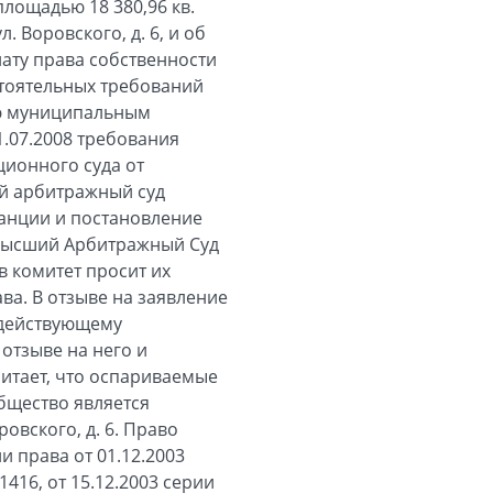
площадью 18 380,96 кв.
. Воровского, д. 6, и об
лату права собственности
стоятельных требований
ию муниципальным
.07.2008 требования
ионного суда от
ый арбитражный суд
танции и постановление
 Высший Арбитражный Суд
в комитет просит их
а. В отзыве на заявление
 действующему
отзыве на него и
итает, что оспариваемые
бщество является
овского, д. 6. Право
 права от 01.12.2003
1416, от 15.12.2003 серии