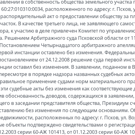
ставлении в собственность общества земельного участка 
0:27:010310:0034, расположенного по адресу: г. Псков, ул
 распорядительный акт о предоставлении обществу за п
часток. В качестве третьего лица, не заявляющего само
ора, к участию в деле привлечен Комитет по управлен
. Решением Арбитражного суда Псковской области от 11
 Постановлением Четырнадцатого арбитражного апелляц
первой инстанции оставлено без изменения. Федеральн
постановлением от 24.12.2008 решение суда первой инс
нции оставил без изменения. В заявлении, поданном в
пересмотре в порядке надзора названных судебных акто
правильное применение судами норм материального прав
 эти судебные акты без изменения как соответствующие
ив обоснованность доводов, содержащихся в заявлении, 
его в заседании представителя общества, Президиум сч
оставлению без изменения по следующим основаниям. О
движимости, расположенных по адресу: г. Псков, ул. Вор
ые объекты подтверждено свидетельствами о регистрации
12.2003 серии 60-АЖ 101413, от 01.12.2003 серии 60-АЖ 10