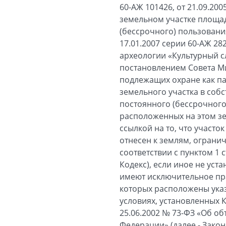
60-АЖ 101426, от 21.09.2
земельном участке площад
(бессрочного) пользовани
17.01.2007 серии 60-АЖ 2
археологии «Культурный сло
постановлением Совета Ми
подлежащих охране как па
земельного участка в соб
постоянного (бессрочного
расположенных на этом зе
ссылкой на то, что участо
отнесен к землям, огранич
соответствии с пунктом 1 
Кодекс), если иное не ус
имеют исключительное пра
которых расположены указ
условиях, установленных 
25.06.2002 № 73-ФЗ «Об об
Федерации» (далее - Закон