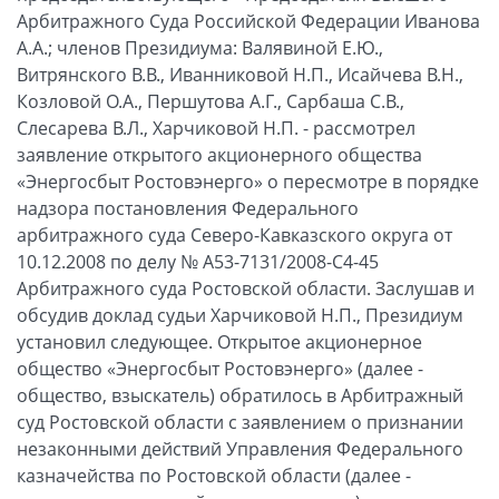
Арбитражного Суда Российской Федерации Иванова
А.А.; членов Президиума: Валявиной Е.Ю.,
Витрянского В.В., Иванниковой Н.П., Исайчева В.Н.,
Козловой О.А., Першутова А.Г., Сарбаша С.В.,
Слесарева В.Л., Харчиковой Н.П. - рассмотрел
заявление открытого акционерного общества
«Энергосбыт Ростовэнерго» о пересмотре в порядке
надзора постановления Федерального
арбитражного суда Северо-Кавказского округа от
10.12.2008 по делу № А53-7131/2008-С4-45
Арбитражного суда Ростовской области. Заслушав и
обсудив доклад судьи Харчиковой Н.П., Президиум
установил следующее. Открытое акционерное
общество «Энергосбыт Ростовэнерго» (далее -
общество, взыскатель) обратилось в Арбитражный
суд Ростовской области с заявлением о признании
незаконными действий Управления Федерального
казначейства по Ростовской области (далее -