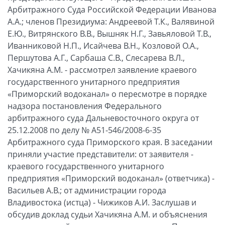
Арбитражного Суда Российской Федерации Иванова
А.А.; членов Президиума: Андреевой Т.К., Валявиной
Е.Ю., Витрянского В.В., Вышняк Н.Г., Завьяловой Т.В.,
Иванниковой Н.П., Исайчева В.Н., Козловой О.А.,
Першутова А.Г., Сарбаша С.В., Слесарева В.Л.,
Хачикяна А.М. - рассмотрел заявление краевого
государственного унитарного предприятия
«Приморский водоканал» о пересмотре в порядке
надзора постановления Федерального
арбитражного суда Дальневосточного округа от
25.12.2008 по делу № А51-546/2008-6-35
Арбитражного суда Приморского края. В заседании
приняли участие представители: от заявителя -
краевого государственного унитарного
предприятия «Приморский водоканал» (ответчика) -
Васильев А.В.; от администрации города
Владивостока (истца) - Чижиков А.И. Заслушав и
обсудив доклад судьи Хачикяна А.М. и объяснения