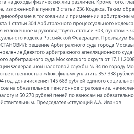
га на доходы физических лиц различен. Кроме того, гла
, изложенной в пункте 3 статьи 236 Кодекса. Таким об
единообразие в толковании и применении арбитражным
кта 1 статьи 304 Арбитражного процессуального кодекс
 изложенное и руководствуясь статьёй 303, пунктом 3 час
суального кодекса Российской Федерации, Президиум В
СТАНОВИЛ: решение Арбитражного суда города Москвы о
ановление Девятого арбитражного апелляционного суда о
го арбитражного суда Московского округа от 17.11.2008
кции Федеральной налоговой службы № 34 по городу Мо
ответственностью «Люксфильм» уплатить 357 338 рубле
4 год, доначисления 145 683 рублей единого социальног
осов на обязательное пенсионное страхование, начислен
алогу и 50 270 рублей пеней по взносам на обязательн
ействительным. Председательствующий А.А. Иванов