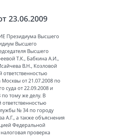
 23.06.2009
Е Президиума Высшего
зидиум Высшего
редседателя Высшего
вой Т.К., Бабкина А.И.,
 Исайчева В.Н., Козловой
ой ответственностью
Москвы от 21.07.2008 по
 суда от 22.09.2008 и
по тому же делу. В
й ответственностью
службы № 34 по городу
а А.Г., а также объяснения
кцией Федеральной
я налоговая проверка