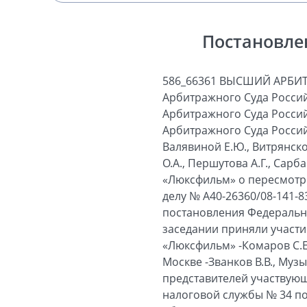
Постановле
586_66361 ВЫСШИЙ АРБИ
Арбитражного Суда Россий
Арбитражного Суда Россий
Арбитражного Суда Российс
Валявиной Е.Ю., Витрянског
О.А., Першутова А.Г., Сар
«Люксфильм» о пересмотре
делу № А40-26360/08-141-8
постановления Федеральног
заседании приняли участи
«Люксфильм» -Комаров С.Е
Москве -Званков В.В., Муз
представителей участвующ
налоговой службы № 34 по