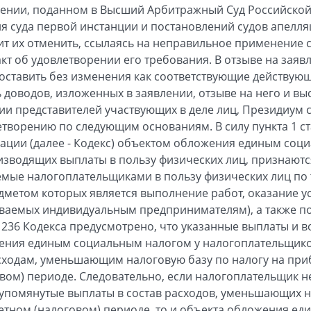
лении, поданном в Высший Арбитражный Суд Российской
я суда первой инстанции и постановлений судов апелл
т их отменить, ссылаясь на неправильное применение с
кт об удовлетворении его требования. В отзыве на заяв
оставить без изменения как соответствующие действующ
доводов, изложенных в заявлении, отзыве на него и вы
ии представителей участвующих в деле лиц, Президиум с
творению по следующим основаниям. В силу пункта 1 ст
ации (далее - Кодекс) объектом обложения единым соц
зводящих выплаты в пользу физических лиц, признаютс
мые налогоплательщиками в пользу физических лиц по 
метом которых является выполнение работ, оказание ус
ваемых индивидуальным предпринимателям), а также по
и 236 Кодекса предусмотрено, что указанные выплаты и 
ения единым социальным налогом у налогоплательщиков
сходам, уменьшающим налоговую базу по налогу на при
вом) периоде. Следовательно, если налогоплательщик не
упомянутые выплаты в состав расходов, уменьшающих н
етном (налоговом) периоде, то и объекта обложения е