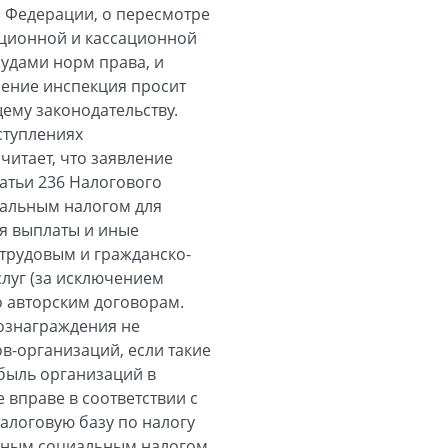
 Федерации, о пересмотре
яционной и кассационной
удами норм права, и
ление инспекция просит
ему законодательству.
ступлениях
читает, что заявление
атьи 236 Налогового
иальным налогом для
я выплаты и иные
трудовым и гражданско-
луг (за исключением
 авторским договорам.
вознаграждения не
-организаций, если такие
быль организаций в
 вправе в соответствии с
алоговую базу по налогу
диным социальным налогом