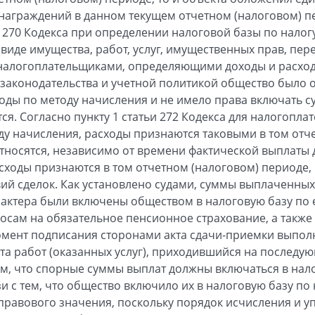
ознаграждений в данном текущем отчетном (налоговом) п
ьи 270 Кодекса при определении налоговой базы по нало
виде имущества, работ, услуг, имущественных прав, пер
налогоплательщиками, определяющими доходы и расход
 законодательства и учетной политикой общество было 
оды по методу начисления и не имело права включать с
тся. Согласно пункту 1 статьи 272 Кодекса для налогопл
ду начисления, расходы признаются таковыми в том отч
относятся, независимо от времени фактической выплаты 
сходы признаются в том отчетном (налоговом) периоде, 
вий сделок. Как установлено судами, суммы выплаченны
рактера были включены обществом в налоговую базу по
осам на обязательное пенсионное страхование, а также 
омент подписания сторонами акта сдачи-приемки выпол
ата работ (оказанных услуг), приходившийся на последу
ом, что спорные суммы выплат должны включаться в нал
и с тем, что общество включило их в налоговую базу по
 правового значения, поскольку порядок исчисления и у