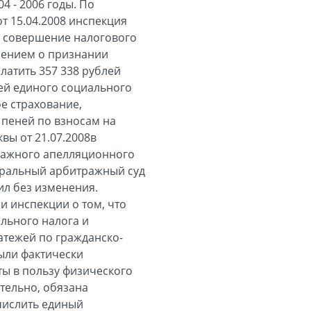
4 - 2006 годы. По
от 15.04.2008 инспекция
за совершение налогового
лением о признании
латить 357 338 рублей
лей единого социального
ое страхование,
 пеней по взносам на
вы от 21.07.2008в
ражного апелляционного
деральный арбитражный суд
ил без изменения.
и инспекции о том, что
льного налога и
атежей по гражданско-
ыли фактически
ты в пользу физического
тельно, обязана
счислить единый