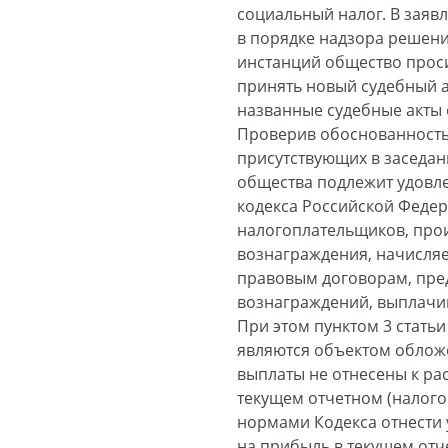
социальный налог. В заяв
в порядке надзора решени
инстанций общество проси
принять новый судебный а
названные судебные акты 
Проверив обоснованность 
присутствующих в заседан
общества подлежит удовле
кодекса Российской Федер
налогоплательщиков, прои
вознаграждения, начисляе
правовым договорам, пред
вознаграждений, выплачи
При этом пунктом 3 стать
являются объектом облож
выплаты не отнесены к ра
текущем отчетном (налого
нормами Кодекса отнести 
на прибыль в текущем отч