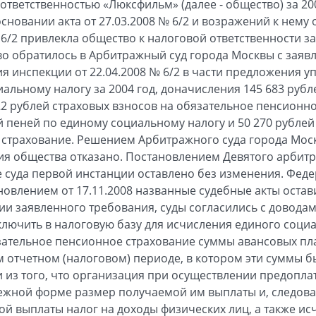
тветственностью «Люксфильм» (далее - общество) за 200
сновании акта от 27.03.2008 № 6/2 и возражений к нему 
 6/2 привлекла общество к налоговой ответственности 
о обратилось в Арбитражный суд города Москвы с заяв
 инспекции от 22.04.2008 № 6/2 в части предложения уп
альному налогу за 2004 год, доначисления 145 683 руб
722 рублей страховых взносов на обязательное пенсионн
й пеней по единому социальному налогу и 50 270 рублей
страхование. Решением Арбитражного суда города Моск
ия общества отказано. Постановлением Девятого арбит
ие суда первой инстанции оставлено без изменения. Фе
новлением от 17.11.2008 названные судебные акты остав
ии заявленного требования, суды согласились с доводам
лючить в налоговую базу для исчисления единого социа
зательное пенсионное страхование суммы авансовых пл
 отчетном (налоговом) периоде, в котором эти суммы б
 из того, что организация при осуществлении предопла
ежной форме размер получаемой им выплаты и, следова
той выплаты налог на доходы физических лиц, а также и