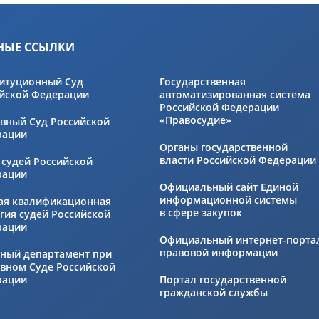
НЫЕ ССЫЛКИ
итуционный Суд
Государственная
йской Федерации
автоматизированная система
Российской Федерации
«Правосудие»
вный Суд Российской
рации
Органы государственной
власти Российской Федерации
 судей Российской
рации
Официальный сайт Единой
информационной системы
ая квалификационная
в сфере закупок
гия судей Российской
рации
Официальный интернет-порта
правовой информации
ный департамент при
вном Суде Российской
рации
Портал государственной
гражданской службы