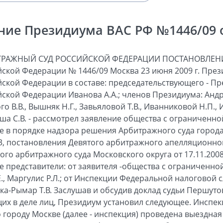
ние Президиума ВАС РФ №1446/09 от
ТРАЖНЫЙ СУД РОССИЙСКОЙ ФЕДЕРАЦИИ ПОСТАНОВЛЕНИ
ской Федерации № 1446/09 Москва 23 июня 2009 г. Пре
ской Федерации в составе: председательствующего - П
кой Федерации Иванова А.А.; членов Президиума: Андрее
о В.В., Вышняк Н.Г., Завьяловой Т.В., Иванниковой Н.П.,
баша С.В. - рассмотрел заявление общества с ограниченн
 в порядке надзора решения Арбитражного суда города 
3, постановления Девятого арбитражного апелляционного
о арбитражного суда Московского округа от 17.11.2008 
е представители: от заявителя -общества с ограниченно
., Маргулис Р.Л.; от Инспекции Федеральной налоговой 
ыка-Рымар Т.В. Заслушав и обсудив доклад судьи Першутов
их в деле лиц, Президиум установил следующее. Инспе
 городу Москве (далее - инспекция) проведена выездна