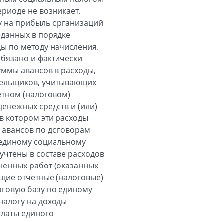
ериоде не возникает.
гу на прибыль организаций
еданных в порядке
ы по методу начисления.
обязано и фактически
уммы авансов в расходы,
ательщиков, учитывающих
етном (налоговом)
денежных средств и (или)
в котором эти расходы
х авансов по договорам
 единому социальному
учтены в составе расходов
ненных работ (оказанных
ющие отчетные (налоговые)
оговую базу по единому
 налогу на доходы
платы единого