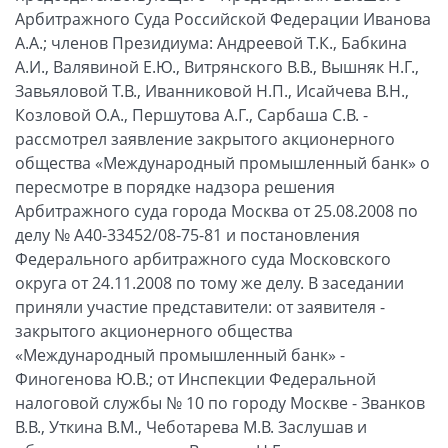
Арбитражного Суда Российской Федерации Иванова
А.А.; членов Президиума: Андреевой Т.К., Бабкина
А.И., Валявиной Е.Ю., Витрянского В.В., Вышняк Н.Г.,
Завьяловой Т.В., Иванниковой Н.П., Исайчева В.Н.,
Козловой О.А., Першутова А.Г., Сарбаша С.В. -
рассмотрел заявление закрытого акционерного
общества «Международный промышленный банк» о
пересмотре в порядке надзора решения
Арбитражного суда города Москва от 25.08.2008 по
делу № А40-33452/08-75-81 и постановления
Федерального арбитражного суда Московского
округа от 24.11.2008 по тому же делу. В заседании
приняли участие представители: от заявителя -
закрытого акционерного общества
«Международный промышленный банк» -
Финогенова Ю.В.; от Инспекции Федеральной
налоговой службы № 10 по городу Москве - Званков
В.В., Уткина В.М., Чеботарева М.В. Заслушав и