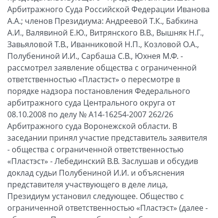
Арбитражного Суда Российской Федерации Иванова
А.А.; членов Президиума: Андреевой Т.К., Бабкина
А.И., Валявиной Е.Ю., Витрянского В.В., Вышняк Н.Г.,
Завьяловой Т.В., Иванниковой Н.П., Козловой О.А.,
Полубениной И.И., Сарбаша С.В., Юхнея М.Ф. -
рассмотрел заявление общества с ограниченной
ответственностью «Пластэст» о пересмотре в
порядке надзора постановления Федерального
арбитражного суда Центрального округа от
08.10.2008 по делу № А14-16254-2007 262/26
Арбитражного суда Воронежской области. В
заседании принял участие представитель заявителя
- общества с ограниченной ответственностью
«Пластэст» - Лебединский В.В. Заслушав и обсудив
доклад судьи Полубениной И.И. и объяснения
представителя участвующего в деле лица,
Президиум установил следующее. Общество с
ограниченной ответственностью «Пластэст» (далее -