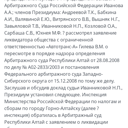
Арбитражного Суда Российской Федерации Иванова
А.А.; членов Президиума: Андреевой Т.К., Бабкина
А.И., Валявиной Е.Ю., Витрянского В.В., Вышняк Н.Г.,
Завьяловой Т.В., Иванниковой Н.П., Козловой О.А.,
Сарбаша С.В., Юхнея М.Ф. ? рассмотрел заявление
ликвидатора общества с ограниченной
ответственностью «Автотранс-А» Гилева В.М. о
пересмотре в порядке надзора определения
Арбитражного суда Республики Алтай от 28.08.2008
по делу № А02-2833/2003 и постановления
Федерального арбитражного суда Западно-
Сибирского округа от 15.12.2008 по тому же делу.
Заслушав и обсудив доклад судьи Иванниковой Н.П.,
Президиум установил следующее. Инспекция
Министерства Российской Федерации по налогам и
сборам по городу Горно-Алтайску (далее ?
инспекция) обратилась в Арбитражный суд
Республики Алтай с заявлением о ликвидации