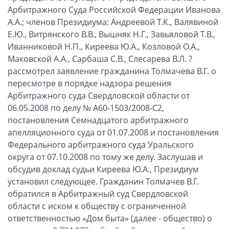
Арбитражного Суда Российской Федерации Иванова
А.А.; членов Президиума: Андреевой Т.К., Валявиной
Е.Ю., Витрянского В.В., Вышняк Н.Г., Завьяловой Т.В.,
Иванниковой Н.П., Киреева Ю.А., Козловой О.А.,
Маковской А.А., Сарбаша С.В., Слесарева В.Л. ?
рассмотрел заявление гражданина Толмачева В.Г. о
пересмотре в порядке надзора решения
Арбитражного суда Свердловской области от
06.05.2008 по делу № А60-1503/2008-С2,
постановления Семнадцатого арбитражного
апелляционного суда от 01.07.2008 и постановления
Федерального арбитражного суда Уральского
округа от 07.10.2008 по тому же делу. Заслушав и
обсудив доклад судьи Киреева Ю.А., Президиум
установил следующее. Гражданин Толмачев В.Г.
обратился в Арбитражный суд Свердловской
области с иском к обществу с ограниченной
ответственностью «Дом быта» (далее - общество) о