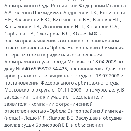
Арбитражного Суда Российской Федерации Иванова
А.А.; членов Президиума: Андреевой Т.К., Борисовой
Е.Е., Валявиной Е.Ю., Витрянского В.В., Вышняк Н.Г.,
Завьяловой Т.В., Иванниковой Н.П., Козловой О.А.,
Сарбаша С.В., Слесарева В.Л., Юхнея М.Ф. -
рассмотрел заявление компании с ограниченной
ответственностью «Орбела Энтерпрайзиз Лимитед»
о пересмотре в порядке надзора решения
Арбитражного суда города Москвы от 18.04.2008 по
делу № А40 65958/07 54-426, постановления Девятого
арбитражного апелляционного суда от 18.07.2008 и
постановления Федерального арбитражного суда
Московского округа от 01.11.2008 по тому же делу. В
заседании приняли участие представители
заявителя - компании с ограниченной
ответственностью «Орбела Энтерпрайзиз Лимитед»
(истца) - Лешо И.Я., Яцкова В.Б. Заслушав и обсудив
доклад судьи Борисовой Е.Е. и объяснения