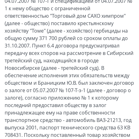
04.07.2007 № 107-Т и спецификацией от 04.07.2007 №
1 к нему общество с ограниченной
ответственностью "Торговый дом САХО химпром"
(далее - общество) поставило крестьянскому
хозяйству "Томе" (далее - хозяйство) гербициды на
общую сумму 371 700 рублей со сроком оплаты до
31.10.2007. Пункт 6.4 договора предусматривал
передачу всех споров на рассмотрение в Сибирский
третейский суд, находящийся в городе
Новосибирске (далее - третейский суд). В
обеспечение исполнения этих обязательств между
обществом и Браницким Ю.В. был заключен договор
о залоге от 05.07.2007 № 107-Т-з-1 (далее - договор о
залоге), согласно приложению № 1 к которому
последний предоставил обществу в залог
принадлежащее ему на праве собственности
транспортное средство - автомобиль ВАЗ-21213, год
выпуска 2001, паспорт технического средства 63 КВ
708431. Поскольку поставленный товар хозяйством