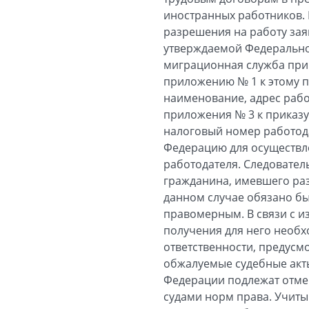
иностранных работников. К
разрешения на работу зая
утверждаемой Федерально
миграционная служба прик
приложению № 1 к этому п
наименование, адрес работ
приложения № 3 к приказу
налоговый номер работод
Федерацию для осуществле
работодателя. Следовател
гражданина, имевшего раз
данном случае обязано бы
правомерным. В связи с 
получения для него необ
ответственности, предусм
обжалуемые судебные акты
Федерации подлежат отме
судами норм права. Учитыв