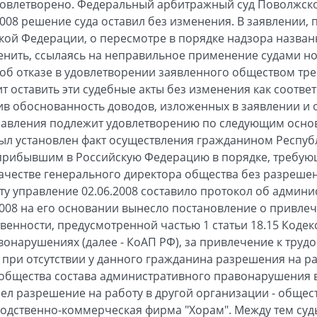
довлетворено. Федеральный арбитражный суд Поволжско
2008 решение суда оставил без изменения. В заявлении,
ой Федерации, о пересмотре в порядке надзора назван
енить, ссылаясь на неправильное применение судами н
об отказе в удовлетворении заявленного обществом тре
т оставить эти судебные акты без изменения как соотв
ив обоснованность доводов, изложенных в заявлении и 
правления подлежит удовлетворению по следующим основ
был установлен факт осуществления гражданином Респу
прибывшим в Российскую Федерацию в порядке, требую
качестве генерального директора общества без разрешен
ту управление 02.06.2008 составило протокол об админ
008 на его основании вынесло постановление о привле
венности, предусмотренной частью 1 статьи 18.15 Коде
онарушениях (далее - КоАП РФ), за привлечение к труд
при отсутствии у данного гражданина разрешения на ра
 общества состава административного правонарушения в 
л разрешение на работу в другой организации - общес
одственно-коммерческая фирма "Хорам". Между тем суд