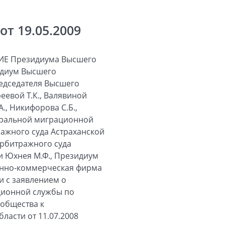
т 19.05.2009
Е Президиума Высшего
идиум Высшего
редседателя Высшего
еевой Т.К., Валявиной
А., Никифорова С.Б.,
деральной миграционной
ажного суда Астраханской
арбитражного суда
ьи Юхнея М.Ф., Президиум
енно-коммерческая фирма
и с заявлением о
ционной службы по
 общества к
ласти от 11.07.2008