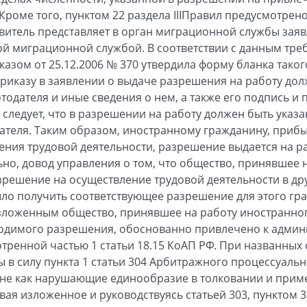
роме того, пунктом 22 раздела IIIПравил предусмотрено
витель представляет в орган миграционной службы заяв
й миграционной службой. В соответствии с данным тр
азом от 25.12.2006 № 370 утвердила форму бланка таког
риказу в заявлении о выдаче разрешения на работу до
одателя и иные сведения о нем, а также его подпись и п
 следует, что в разрешении на работу должен быть указ
ателя. Таким образом, иностранному гражданину, приб
ния трудовой деятельности, разрешение выдается на ра
ьно, довод управления о том, что общество, принявшее 
решение на осуществление трудовой деятельности в дру
ло получить соответствующее разрешение для этого гра
изложенным общество, принявшее на работу иностранно
ходимого разрешения, обоснованно привлечено к адми
отренной частью 1 статьи 18.15 КоАП РФ. При названных 
 в силу пункта 1 статьи 304 Арбитражного процессуальн
не как нарушающие единообразие в толковании и при
ая изложенное и руководствуясь статьей 303, пунктом 3 