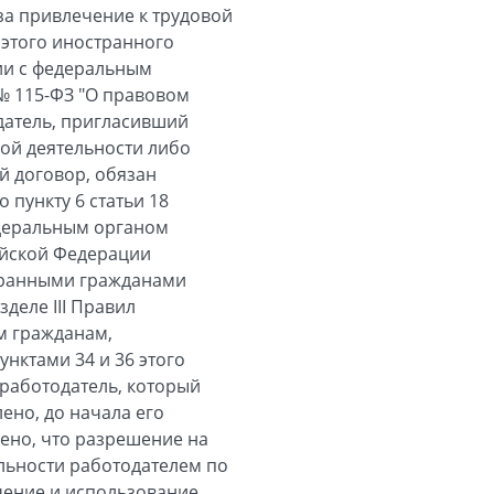
за привлечение к трудовой
 этого иностранного
вии с федеральным
 № 115-ФЗ "О правовом
датель, пригласивший
ой деятельности либо
 договор, обязан
пункту 6 статьи 18
деральным органом
ийской Федерации
транными гражданами
деле III Правил
м гражданам,
нктами 34 и 36 этого
 работодатель, который
ено, до начала его
ено, что разрешение на
льности работодателем по
чение и использование