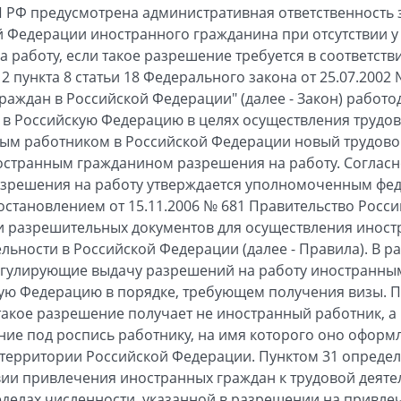
АП РФ предусмотрена административная ответственность 
й Федерации иностранного гражданина при отсутствии у
 работу, если такое разрешение требуется в соответст
 2 пункта 8 статьи 18 Федерального закона от 25.07.2002
аждан в Российской Федерации" (далее - Закон) работо
в Российскую Федерацию в целях осуществления трудов
ым работником в Российской Федерации новый трудовой
странным гражданином разрешения на работу. Согласно 
азрешения на работу утверждается уполномоченным фе
остановлением от 15.11.2006 № 681 Правительство Росс
и разрешительных документов для осуществления инос
ьности в Российской Федерации (далее - Правила). В раз
егулирующие выдачу разрешений на работу иностранны
ю Федерацию в порядке, требующем получения визы. Пу
 такое разрешение получает не иностранный работник, а
ие под роспись работнику, на имя которого оно оформл
 территории Российской Федерации. Пунктом 31 определ
вии привлечения иностранных граждан к трудовой деяте
делах численности, указанной в разрешении на привле