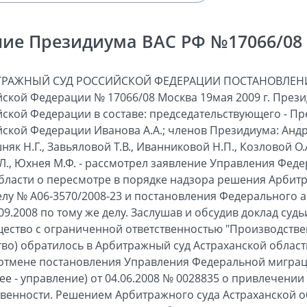
ие Президиума ВАС РФ №17066/08 о
ТРАЖНЫЙ СУД РОССИЙСКОЙ ФЕДЕРАЦИИ ПОСТАНОВЛЕНИ
ской Федерации № 17066/08 Москва 19мая 2009 г. През
ской Федерации в составе: председательствующего - П
ской Федерации Иванова А.А.; членов Президиума: Андр
шняк Н.Г., Завьяловой Т.В., Иванниковой Н.П., Козловой О.
В.Л., Юхнея М.Ф. - рассмотрел заявление Управления Фе
бласти о пересмотре в порядке надзора решения Арбитр
делу № А06-3570/2008-23 и постановления Федерального 
09.2008 по тому же делу. Заслушав и обсудив доклад суд
щество с ограниченной ответственностью "Производств
тво) обратилось в Арбитражный суд Астраханской област
отмене постановления Управления Федеральной мигра
ее - управление) от 04.06.2008 № 0028835 о привлечении
венности. Решением Арбитражного суда Астраханской об