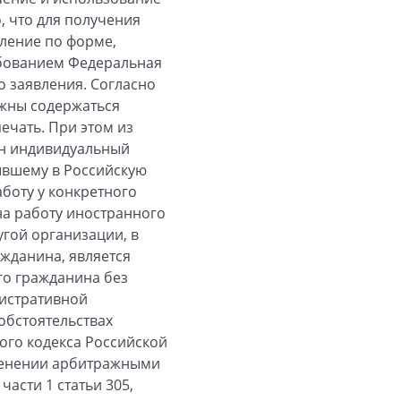
, что для получения
ление по форме,
ебованием Федеральная
о заявления. Согласно
лжны содержаться
ечать. При этом из
ан индивидуальный
ывшему в Российскую
боту у конкретного
на работу иностранного
гой организации, в
жданина, является
го гражданина без
нистративной
обстоятельствах
ого кодекса Российской
менении арбитражными
части 1 статьи 305,