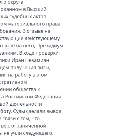
го округа
 поданном в Высший
ных судебных актов
орм материального права,
бования. В отзыве на
етствующие действующему
отзыве на него, Президиум
аниям. В ходе проверки,
блики Иран Незамиан
щем получения визы,
ия на работу в этом
истративном
чении общества к
кса Российской Федерации
овой деятельности
боту. Суды сделали вывод
связи с тем, что
тве с ограниченной
ы не учли следующего.