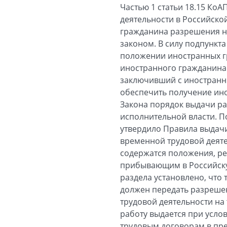
Частью 1 статьи 18.15 Ко
деятельности в Российско
гражданина разрешения на
законом. В силу подпункта
положении иностранных гр
иностранного гражданина 
заключивший с иностранн
обеспечить получение ино
Закона порядок выдачи р
исполнительной власти. П
утвердило Правила выдач
временной трудовой деятел
содержатся положения, р
прибывающим в Российску
раздела установлено, что
должен передать разрешен
трудовой деятельности на
работу выдается при усло
трудовым договорам в пре