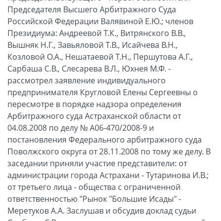
Председателя Высшего Арбитражного Суда
Российской Федерации Валявиной Е.Ю.; членов
Президиума: Андреевой Т.К., Витрянского В.В.,
Вышняк Н.Г., Завьяловой Т.В., Исайчева В.Н.,
Козловой О.А., Нешатаевой Т.Н., Першутова А.Г.,
Сарбаша С.В., Слесарева В.Л., Юхнея М.Ф. -
рассмотрел заявление индивидуального
предпринимателя Кругловой Елены Сергеевны о
пересмотре в порядке надзора определения
Арбитражного суда Астраханской области от
04.08.2008 по делу № А06-470/2008-9 и
постановления Федерального арбитражного суда
Поволжского округа от 28.11.2008 по тому же делу. В
заседании приняли участие представители: от
администрации города Астрахани - Тутаринова И.В.;
от третьего лица - общества с ограниченной
ответственностью "Рынок "Большие Исады" -
Меретуков А.А. Заслушав и обсудив доклад судьи