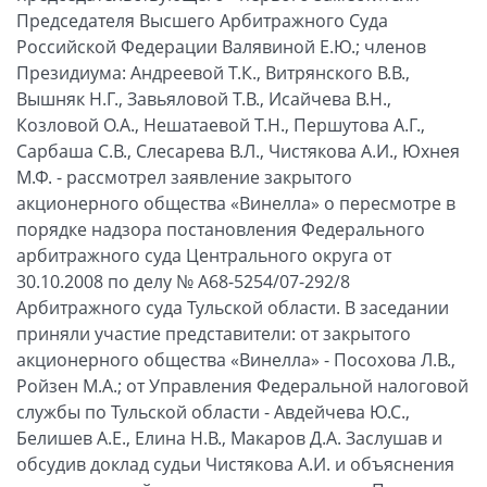
Председателя Высшего Арбитражного Суда
Российской Федерации Валявиной Е.Ю.; членов
Президиума: Андреевой Т.К., Витрянского В.В.,
Вышняк Н.Г., Завьяловой Т.В., Исайчева В.Н.,
Козловой О.А., Нешатаевой Т.Н., Першутова А.Г.,
Сарбаша С.В., Слесарева В.Л., Чистякова А.И., Юхнея
М.Ф. - рассмотрел заявление закрытого
акционерного общества «Винелла» о пересмотре в
порядке надзора постановления Федерального
арбитражного суда Центрального округа от
30.10.2008 по делу № А68-5254/07-292/8
Арбитражного суда Тульской области. В заседании
приняли участие представители: от закрытого
акционерного общества «Винелла» - Посохова Л.В.,
Ройзен М.А.; от Управления Федеральной налоговой
службы по Тульской области - Авдейчева Ю.С.,
Белишев А.Е., Елина Н.В., Макаров Д.А. Заслушав и
обсудив доклад судьи Чистякова А.И. и объяснения