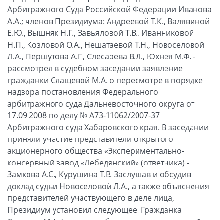
Арбитражного Суда Российской Федерации Иванова
А.А.; членов Президиума: Андреевой Т.К., Валявиной
Е.Ю., Вышняк Н.Г., Завьяловой Т.В., Иванниковой
Н.П., Козловой О.А., Нешатаевой Т.Н., Новоселовой
Л.А., Першутова А.Г., Слесарева В.Л., Юхнея М.Ф. -
рассмотрел в судебном заседании заявление
гражданки Слащевой М.А. о пересмотре в порядке
надзора постановления Федерального
арбитражного суда Дальневосточного округа от
17.09.2008 по делу № А73-11062/2007-37
Арбитражного суда Хабаровского края. В заседании
приняли участие представители открытого
акционерного общества «Экспериментально-
консервный завод «Лебедянский» (ответчика) -
Замкова А.С., Курушина Т.В. Заслушав и обсудив
доклад судьи Новоселовой Л.А., а также объяснения
представителей участвующего в деле лица,
Президиум установил следующее. Гражданка