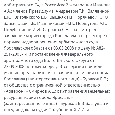
Арбитраж­ного Суда Российской Федерации Иванова
А.А.; членов Президиума: Андреевой Т.К., Валявиной
Е.Ю., Витрянского В.В., Вышняк Н.Г., Горячевой Ю.Ю.,
Завьяловой Т.В., Иванниковой Н.П., Першутова А.Г.,
Полубениной И.И., Сарбаша С.В. - рассмотрел
заявление мэрии города Ярославля о пересмотре в
порядке надзора решения Арбитражного суда
Ярославской области от 03.03.2008 по делу № А82-
251/2008-14 и постановления Федерального
арбитражного суда Волго-Вятского округа от
22.09.2008 по тому же делу. В заседании приняли
участие представители: от заявителя - мэрии города
Ярославля (заинтересованного лица) - Бураков Б.В.;
от общества с ограниченной ответственностью
«Арверон» - Смирнов А.Е.; от Управления земельных
ресурсов мэрии города Ярославля
(заинтересованного лица) - Бураков Б.В. Заслушав и
обсудив доклад судьи Полубениной И.И. и