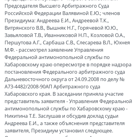
Председателя Высшего Арбитражного Суда
Российской Федерации Валявиной Е.Ю.; членов
Президиума: Андреева Е.И., Андреевой Т.К.,
Витрянского В.В., Вышняк Н.Г., Горячевой Ю.Ю.,
Завьяловой Т.В., Иванниковой Н.П., Козловой О.А.,
Першутова А.Г., Сарбаша С.В., Слесарева В.Л., Юхнея
М.Ф. - рассмотрел заявление Управления
Федеральной антимонопольной службы по
Хабаровскому краю опересмотре в порядке надзора
постановления Федерального арбитражного суда
Дальневосточного округа от 24.09.2008 по делу №
А73-4482/2008-90АП Арбитражного суда
Хабаровского края. В заседании приняла участие
представитель заявителя - Управления Федеральной
антимонопольной службы по Хабаровскому краю -
Никитина Т.Е. Заслушав и обсудив доклад судьи
Андреева Е.И., а также объяснения представителя
заявителя, Президиум установил следующее.