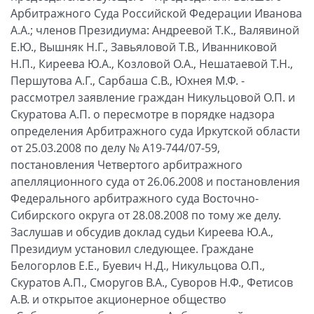
Арбитражного Суда Российской Федерации Иванова
А.А.; членов Президиума: Андреевой Т.К., Валявиной
Е.Ю., Вышняк Н.Г., Завьяловой Т.В., Иванниковой
Н.П., Киреева Ю.А., Козловой О.А., Нешатаевой Т.Н.,
Першутова А.Г., Сарбаша С.В., Юхнея М.Ф. -
рассмотрел заявление граждан Никульцовой О.П. и
Скуратова А.П. о пересмотре в порядке надзора
определения Арбитражного суда Иркутской области
от 25.03.2008 по делу № А19-744/07-59,
постановления Четвертого арбитражного
апелляционного суда от 26.06.2008 и постановления
Федерального арбитражного суда Восточно-
Сибирского округа от 28.08.2008 по тому же делу.
Заслушав и обсудив доклад судьи Киреева Ю.А.,
Президиум установил следующее. Граждане
Белогорлов Е.Е., Буевич Н.Д., Никульцова О.П.,
Скуратов А.П., Сморугов В.А., Суворов Н.Ф., Фетисов
А.В. и открытое акционерное общество