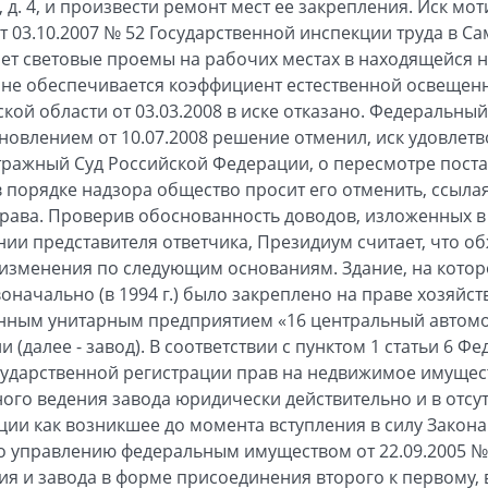
, д. 4, и произвести ремонт мест ее закрепления. Иск 
 03.10.2007 № 52 Государственной инспекции труда в Са
ет световые проемы на рабочих местах в находящейся н
о не обеспечивается коэффициент естественной освещен
кой области от 03.03.2008 в иске отказано. Федеральны
новлением от 10.07.2008 решение отменил, иск удовлетв
ражный Суд Российской Федерации, о пересмотре поста
 порядке надзора общество просит его отменить, ссыла
рава. Проверив обоснованность доводов, изложенных в
нии представителя ответчика, Президиум считает, что о
 изменения по следующим основаниям. Здание, на кото
начально (в 1994 г.) было закреплено на праве хозяйст
енным унитарным предприятием «16 центральный авто
(далее - завод). В соответствии с пунктом 1 статьи 6 Ф
осударственной регистрации прав на недвижимое имущест
ного ведения завода юридически действительно и в отсут
ции как возникшее до момента вступления в силу Закон
о управлению федеральным имуществом от 22.09.2005 №
я и завода в форме присоединения второго к первому, в