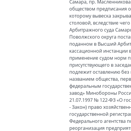
Самара, пр. Масленникова
обществом предписания от
которому вывеска закрыва
столовой, вследствие чег
Арбитражного суда Самарс
Поволжского округа поста
поданном в Высший Арбит
кассационной инстанции в
применение судом норм п
присутствующего в заседа
подлежит оставлению без
названием общества, перво
федеральным государств
завод» Минобороны России 
21.07.1997 № 122-ФЗ «О г
- Закон) право хозяйствен
государственной регистра
Федерального агентства п
реорганизация предприяти