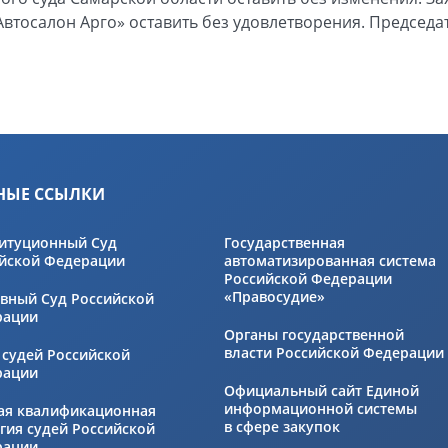
втосалон Арго» оставить без удовлетворения. Председа
НЫЕ ССЫЛКИ
итуционный Суд
Государственная
йской Федерации
автоматизированная система
Российской Федерации
«Правосудие»
вный Суд Российской
рации
Органы государственной
власти Российской Федерации
 судей Российской
рации
Официальный сайт Единой
информационной системы
ая квалификационная
в сфере закупок
гия судей Российской
рации