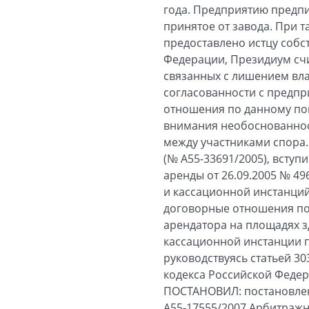
года. Предприятию предпи
принятое от завода. При т
предоставлено истцу собс
Федерации, Президиум счит
связанных с лишением вла
согласованности с предпр
отношения по данному пов
внимания необоснованнос
между участниками спора.
(№ А55-33691/2005), вступ
аренды от 26.09.2005 № 49
и кассационной инстанций
договорные отношения по
арендатора на площадях з
кассационной инстанции 
руководствуясь статьей 30
кодекса Российской Феде
ПОСТАНОВИЛ: постановлени
А55-17555/2007 Арбитражн