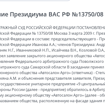
ие Президиума ВАС РФ №13750/08 о
ТРАЖНЫЙ СУД РОССИЙСКОЙ ФЕДЕРАЦИИ ПОСТАНОВЛЕНИ
ской Федерации № 13750/08 Москва 3 марта 2009 г. Пр
ской Федерации в составе: председательствующего - П
ской Федерации Иванова А.А.; членов Президиума: Андр
шняк Н.Г., Иванниковой Н.П., Исайчева В.Н., Козловой О.А.
отрел заявление закрытого акционерного общества «Авто
овления Федерального арбитражного суда Поволжского о
битражного суда Самарской области В заседании принял
ионерного общества «Автосалон Арго» (ответчика) - Степ
икяна А.М. и объяснения представителя заявителя, През
государственное унитарное предприятие «9 центральн
оны России (далее - предприятие) обратилось в Арбит
ому акционерному обществу «Автосалон Арго» (далее - о
названием общества, расположенную на фасаде здания пр