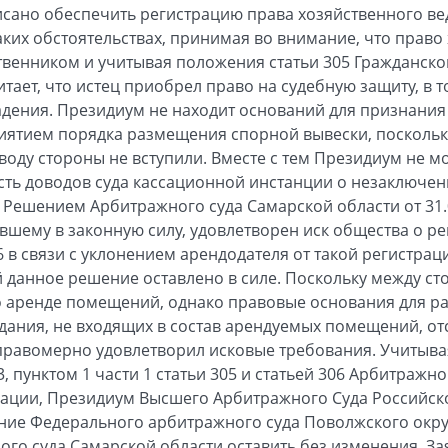
сано обеспечить регистрацию права хозяйственного ве
аких обстоятельствах, принимая во внимание, что право
твенником и учитывая положения статьи 305 Гражданско
ает, что истец приобрел право на судебную защиту, в т
дения. Президиум не находит оснований для признания
иятием порядка размещения спорной вывески, поскольк
оду стороны не вступили. Вместе с тем Президиум не мо
ть доводов суда кассационной инстанции о незаключен
 Решением Арбитражного суда Самарской области от 31.0
ившему в законную силу, удовлетворен иск общества о р
6 в связи с уклонением арендодателя от такой регистра
 данное решение оставлено в силе. Поскольку между с
 аренде помещений, однако правовые основания для р
дания, не входящих в состав арендуемых помещений, отс
правомерно удовлетворил исковые требования. Учитыва
3, пунктом 1 части 1 статьи 305 и статьей 306 Арбитраж
рации, Президиум Высшего Арбитражного Суда Российс
е Федерального арбитражного суда Поволжского округа
ого суда Самарской области оставить без изменения. З