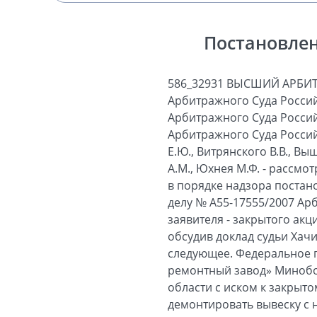
Постановлен
586_32931 ВЫСШИЙ АРБИ
Арбитражного Суда Россий
Арбитражного Суда Россий
Арбитражного Суда Россий
Е.Ю., Витрянского В.В., Вы
А.М., Юхнея М.Ф. - рассм
в порядке надзора постан
делу № А55-17555/2007 Ар
заявителя - закрытого акц
обсудив доклад судьи Хач
следующее. Федеральное 
ремонтный завод» Минобор
области с иском к закрыт
демонтировать вывеску с 