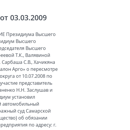
т 03.03.2009
Е Президиума Высшего
езидиум Высшего
редседателя Высшего
еевой Т.К., Валявиной
, Сарбаша С.В., Хачикяна
салон Арго» о пересмотре
круга от 10.07.2008 по
 участие представитель
аненко Н.Н. Заслушав и
идиум установил
ый автомобильный
ражный суд Самарской
бщество) об обязании
едприятия по адресу: г.