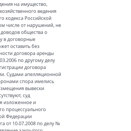
дения на имущество,
 хозяйственного ведения
го кодекса Российской
ом числе от нарушений, не
 доводов общества о
у в договорные
жет оставить без
ности договора аренды
3.2006 по другому делу
егистрации договора
ции. Судами апелляционной
торонами спора имелись
азмещения вывески
утствуют, суд
я изложенное и
ного процессуального
кой Федерации
 от 10.07.2008 по делу №
аявление закрытого