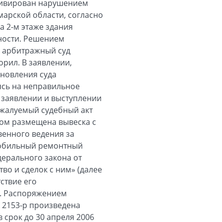
мотивирован нарушением
марской области, согласно
а 2-м этаже здания
ности. Решением
й арбитражный суд
орил. В заявлении,
новления суда
ясь на неправильное
 заявлении и выступлении
бжалуемый судебный акт
ром размещена вывеска с
венного ведения за
мобильный ремонтный
едерального закона от
во и сделок с ним» (далее
ствие его
а. Распоряжением
 2153-р произведена
 срок до 30 апреля 2006