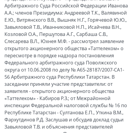
Арбитражного Суда Российской Федерации Иванова
А.А.; членов Президиума: Андреевой Т.К., Валявиной
Е.Ю., Витрянского В.В., Вышняк Н.Г., Горячевой Ю.Ю.,
Завьяловой Т.В., Иванниковой Н.П., Исайчева В.Н.,
Козловой О.А., Першутова А.Г., Сарбаша С.В.,
Слесарева В.Л., Юхнея М.Ф. - рассмотрел заявление
открытого акционерного общества «Таттелеком» о
пересмотре в порядке надзора постановления
Федерального арбитражного суда Поволжского
округа от 10.06.2008 по делу № А65-28187/2007-СА1-
56 Арбитражного суда Республики Татарстан. В
заседании приняли участие представители: от
заявителя - открытого акционерного общества
«Таттелеком» - Кабиров Р.З.; от Межрайонной
инспекции Федеральной налоговой службы № 16 по
Республике Татарстан - Султанова Е.П., Уткина В.М.,
Фархутдинов Р.Д. Заслушав и обсудив доклад судьи
Завьяловой Т.В. и объяснения представителей