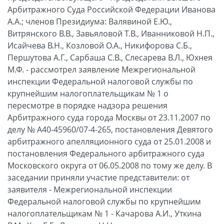
Арбитражного Суда Российской Федерации Иванова
А.А.; членов Президиума: Валявиной Е.Ю.,
Витрянского В.В., Завьяловой Т.В., Иванниковой Н.П.,
Исайчева В.Н., Козловой О.А., Никифорова С.Б.,
Першутова А.Г., Сарбаша С.В., Слесарева В.Л., Юхнея
М.Ф. - рассмотрел заявление Межрегиональной
инспекции Федеральной налоговой службы по
крупнейшим налогоплательщикам № 1 о
пересмотре в порядке надзора решения
Арбитражного суда города Москвы от 23.11.2007 по
делу № А40-45960/07-4-265, постановления Девятого
арбитражного апелляционного суда от 25.01.2008 и
постановления Федерального арбитражного суда
Московского округа от 06.05.2008 по тому же делу. В
заседании приняли участие представители: от
заявителя - Межрегиональной инспекции
Федеральной налоговой службы по крупнейшим
налогоплательщикам № 1 - Качарова А.И., Уткина