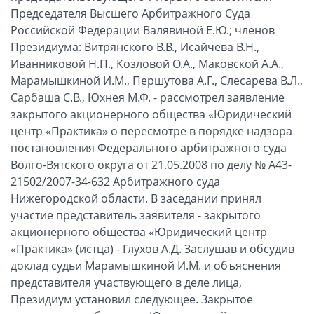
Председателя Высшего Арбитражного Суда
Российской Федерации Валявиной Е.Ю.; членов
Президиума: Витрянского В.В., Исайчева В.Н.,
Иванниковой Н.П., Козловой О.А., Маковской А.А.,
Марамышкиной И.М., Першутова А.Г., Слесарева В.Л.,
Сарбаша С.В., Юхнея М.Ф. - рассмотрел заявление
закрытого акционерного общества «Юридический
центр «Практика» о пересмотре в порядке надзора
постановления Федерального арбитражного суда
Волго-Вятского округа от 21.05.2008 по делу № А43-
21502/2007-34-632 Арбитражного суда
Нижегородской области. В заседании принял
участие представитель заявителя - закрытого
акционерного общества «Юридический центр
«Практика» (истца) - Глухов А.Д. Заслушав и обсудив
доклад судьи Марамышкиной И.М. и объяснения
представителя участвующего в деле лица,
Президиум установил следующее. Закрытое