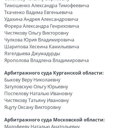
Тимошенко Александра Тимофеевича
Ткаченко Вадима Евгеньевича
Удахина Андрея Александровича
Форера Александра Генриховича
Чистякову Ольгу Викторовну
Чулкова Юрия Владимировича
Шарипова Хесеина Камильевича
Язгелдыева Джумадурды
Ярополова Владлена Владимировича
Арбитражного суда Курганской области:
Быкову Веру Николаевну
Затуловскую Ольгу Юрьевну
Поспелову Наталью Ивановну
Чистякову Татьяну Ивановну
Яцуту Оксану Викторовну
Арбитражного суда Московской области:
Малофееву Наталью Анатольевну