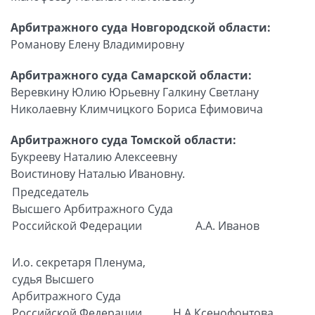
Арбитражного суда Новгородской области:
Романову Елену Владимировну
Арбитражного суда Самарской области:
Веревкину Юлию Юрьевну Галкину Светлану
Николаевну Климчицкого Бориса Ефимовича
Арбитражного суда Томской области:
Букрееву Наталию Алексеевну
Воистинову Наталью Ивановну.
Председатель
Высшего Арбитражного Суда
Российской Федерации
А.А. Иванов
И.о. секретаря Пленума,
судья Высшего
Арбитражного Суда
Российской Федерации
Н.А.Ксенофонтова