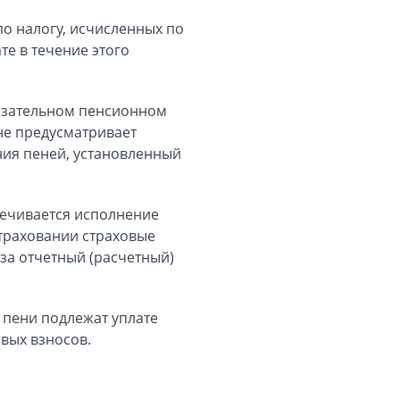
по налогу, исчисленных по
е в течение этого
бязательном пенсионном
не предусматривает
ия пеней, установленный
печивается исполнение
страховании страховые
за отчетный (расчетный)
 пени подлежат уплате
овых взносов.