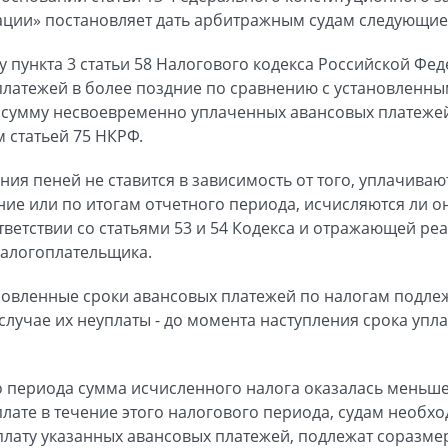
ации» постановляет дать арбитражным судам следующие
у пункта 3 статьи 58 Налогового кодекса Российской Феде
платежей в более поздние по сравнению с установленны
а сумму несвоевременно уплаченных авансовых платеже
 статьей 75 НКРФ.
ния пеней не ставится в зависимость от того, уплачива
ние или по итогам отчетного периода, исчисляются ли о
тветствии со статьями 53 и 54 Кодекса и отражающей р
налогоплательщика.
тановленные сроки авансовых платежей по налогам подле
случае их неуплаты - до момента наступления срока упл
о периода сумма исчисленного налога оказалась меньш
ате в течение этого налогового периода, судам необход
плату указанных авансовых платежей, подлежат соразм