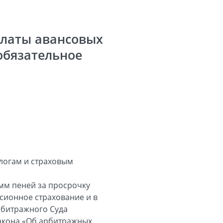
платы авансовых
обязательное
логам и страховым
мм пеней за просрочку
сионное страхование и в
рбитражного Суда
закона «Об арбитражных