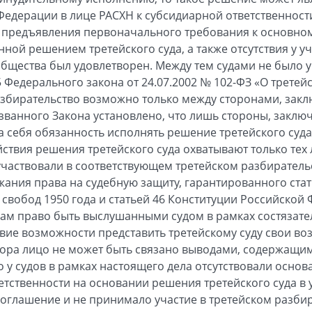
едерации в лице РАСХН к субсидиарной ответственности.
 предъявления первоначального требования к основном
нной решением третейского суда, а также отсутствия у 
 общества был удовлетворен. Между тем судами не было у
 5 Федерального закона от 24.07.2002 № 102-ФЗ «О третей
азбирательство возможно только между сторонами, зак
азванного Закона установлено, что лишь стороны, заклю
 себя обязанность исполнять решение третейского суда
ствия решения третейского суда охватывают только тех
участвовали в соответствующем третейском разбиратель
жания права на судебную защиту, гарантированного ста
 свобод 1950 года и статьей 46 Конституции Российской
ам право быть выслушанными судом в рамках состязате
ствие возможности представить третейскому суду свои в
пора лицо не может быть связано выводами, содержащи
о у судов в рамках настоящего дела отсутствовали осно
тственности на основании решения третейского суда в у
соглашение и не принимало участие в третейском разбир