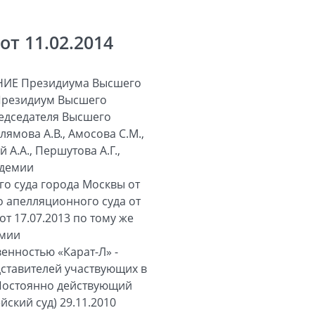
т 11.02.2014
ИЕ Президиума Высшего
 Президиум Высшего
редседателя Высшего
ямова А.В., Амосова С.М.,
й А.А., Першутова А.Г.,
адемии
о суда города Москвы от
о апелляционного суда от
т 17.07.2013 по тому же
емии
венностью «Карат-Л» -
едставителей участвующих в
(Постоянно действующий
йский суд) 29.11.2010