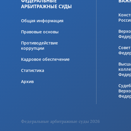
ФЕДЕРАЛЬНЫЕ
ВАЖ
АРБИТРАЖНЫЕ СУДЫ
Конст
Росси
Общая информация
Верхо
Правовые основы
Феде
Противодействие
Совет
коррупции
Феде
Кадровое обеспечение
Высш
колле
Статистика
Феде
Архив
Судеб
Верхо
Феде
Федеральные арбитражные суды 2026