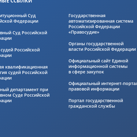
НЫЕ ССЫЛКИ
итуционный Суд
Государственная
йской Федерации
автоматизированная система
Российской Федерации
«Правосудие»
вный Суд Российской
рации
Органы государственной
власти Российской Федерации
 судей Российской
рации
Официальный сайт Единой
информационной системы
ая квалификационная
в сфере закупок
гия судей Российской
рации
Официальный интернет-порта
правовой информации
ный департамент при
вном Суде Российской
рации
Портал государственной
гражданской службы