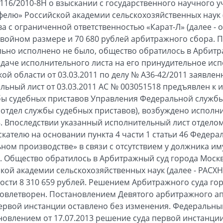
116/2010-8Н о взыскании с государственного научного 
фелю» Российской академии сельскохозяйственных наук (
а с ограниченной ответственностью «Карат-Л» (далее - о
в двойном размере и 70 680 рублей арбитражного сбора.
льно исполнено не было, общество обратилось в Арбит
ыдаче исполнительного листа на его принудительное и
ой области от 03.03.2011 по делу № A36-42/2011 заявле
льный лист от 03.03.2011 АС № 003051518 предъявлен к 
ы судебных приставов Управления Федеральной службы
- отдел службы судебных приставов), возбуждено исполн
48. Впоследствии указанный исполнительный лист отдело
ателю на основании пункта 4 части 1 статьи 46 Федерал
ном производстве» в связи с отсутствием у должника им
 Общество обратилось в Арбитражный суд города Москв
кой академии сельскохозяйственных наук (далее - РАСХН
ости 8 310 659 рублей. Решением Арбитражного суда гор
довлетворен. Постановлением Девятого арбитражного а
первой инстанции оставлено без изменения. Федеральн
новлением от 17.07.2013 решение суда первой инстанции