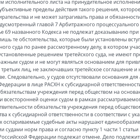
м исполнительного листа на принудительное исполнени
 субъективные пределы действия такого решения, которое
рательства и не может затрагивать права и обязанности
дусмотренный главой 7 Арбитражного процессуального 
ье 69 названного Кодекса не подлежат доказыванию пр
ишь те обстоятельства, которые были установлены вст
ого суда по ранее рассмотренному делу, в котором учас
 установленные решением третейского суда, не имеют 
ажным судом и не могут являться основанием для привл
 третьих лиц, не заключавших третейское соглашение и
е. Следовательно, у судов отсутствовали основания для
едерации в лице РАСХН к субсидиарной ответственности
обязательствам учреждения перед обществом на основа
 и всесторонней оценки судом в рамках рассматриваемог
твительности обязательств учреждения перед общество
ва к субсидиарной ответственности в соответствии с ук
ах оспариваемые судебные акты нарушают единообразие
судами норм права и согласно пункту 1 части 1 статьи
 Российской Федерации подлежат отмене. Дело подлежи