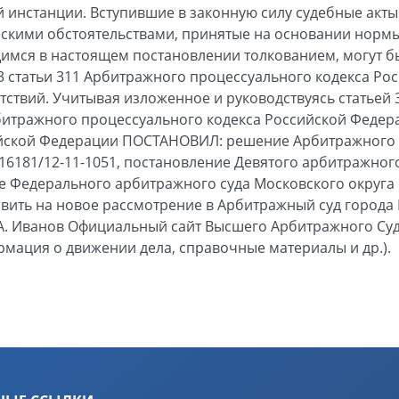
й инстанции. Вступившие в законную силу судебные акт
скими обстоятельствами, принятые на основании нормы
имся в настоящем постановлении толкованием, могут б
 3 статьи 311 Арбитражного процессуального кодекса Ро
ятствий. Учитывая изложенное и руководствуясь статьей 3
Арбитражного процессуального кодекса Российской Феде
йской Федерации ПОСТАНОВИЛ: решение Арбитражного с
116181/12-11-1051, постановление Девятого арбитражног
е Федерального арбитражного суда Московского округа о
авить на новое рассмотрение в Арбитражный суд города
А. Иванов Официальный сайт Высшего Арбитражного Суд
формация о движении дела, справочные материалы и др.).