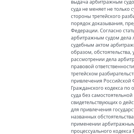
выдача арбитражным судо
суда не меняет не только
стороны третейского разби
порядок доказывания, пре
Федерации. Согласно стат
арбитражным судом дела л
судебным актом арбитражн
образом, обстоятельства,
рассмотрении дела арбитр
правовой ответственности
третейском разбирательств
привлечения Российской Ф
Гражданского кодекса по 
суда без самостоятельной
свидетельствующих о дейс
для привлечения государст
названных обстоятельств
применении арбитражными 
процессуального кодекса