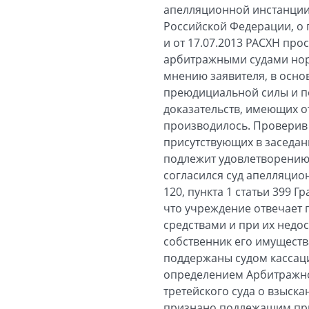
апелляционной инстанции
Российской Федерации, о п
и от 17.07.2013 РАСХН пр
арбитражными судами норм
мнению заявителя, в осно
преюдициальной силы и п
доказательств, имеющих о
производилось. Проверив 
присутствующих в заседан
подлежит удовлетворению
согласился суд апелляцио
120, пункта 1 статьи 399 
что учреждение отвечает
средствами и при их недо
собственник его имуществ
поддержаны судом кассаци
определением Арбитражног
третейского суда о взыск
признано подлежащим при