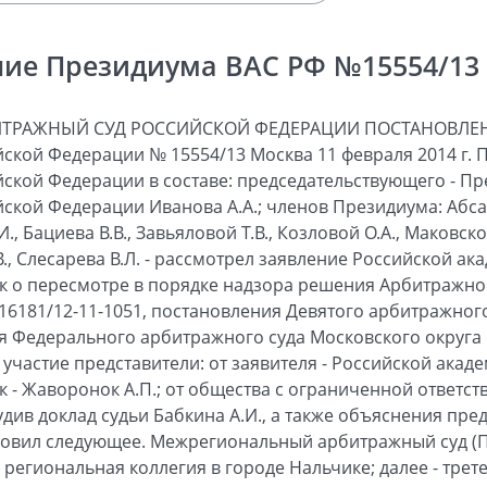
ие Президиума ВАС РФ №15554/13 о
ИТРАЖНЫЙ СУД РОССИЙСКОЙ ФЕДЕРАЦИИ ПОСТАНОВЛЕН
ской Федерации № 15554/13 Москва 11 февраля 2014 г.
ской Федерации в составе: председательствующего - П
ской Федерации Иванова А.А.; членов Президиума: Абсал
., Бациева В.В., Завьяловой Т.В., Козловой О.А., Маковско
В., Слесарева В.Л. - рассмотрел заявление Российской ак
к о пересмотре в порядке надзора решения Арбитражног
116181/12-11-1051, постановления Девятого арбитражног
я Федерального арбитражного суда Московского округа о
 участие представители: от заявителя - Российской акад
 - Жаворонок А.П.; от общества с ограниченной ответст
удив доклад судьи Бабкина А.И., а также объяснения пр
ановил следующее. Межрегиональный арбитражный суд 
 региональная коллегия в городе Нальчике; далее - трете