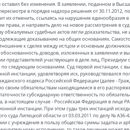
 оставил без изменения. В заявлении, поданном в Выс
ересмотре в порядке надзора решения от 30.11.2012, по
осит их отменить, ссылаясь на нарушение единообразия 
 права, и направить дело на новое рассмотрение в суд
ву обжалуемых судебных актов легли доказательства, н
одлежащие доказыванию на общих основаниях. Самосто
тношение к сделке между истцом и основным должником
обоснованность доводов, изложенных в заявлении и вы
ии представителей участвующих в деле лиц, Президиум с
 по следующим основаниям. Суд первой инстанции, с в
нной инстанции, удовлетворяя иск, руководствовался по
Гражданского кодекса Российской Федерации (далее - Граж
 по своим обязательствам находящимися в его распоря
статочности субсидиарную ответственность по обязател
а, в настоящем случае - Российская Федерация в лице 
онной инстанции. При этом суды трех инстанций исходил
о суда Липецкой области от 03.03.2011 по делу № А36-
ании с учреждения в пользу общества суммы задатка и а
нудительному исполнению, то такое решение может яв