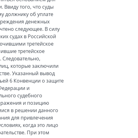
 Ввиду того, что суды
у должнику об уплате
учреждения денежных
чтено следующее. В силу
ских судах в Российской
лючившими третейское
чившие третейское
. Следовательно,
 лиц, которые заключили
стве. Указанный вывод
тьей 6 Конвенции о защите
 Федерации и
льного судебного
озражения и позицию
мися в решении данного
вания для привлечения
словиях, когда это лицо
ательстве. При этом