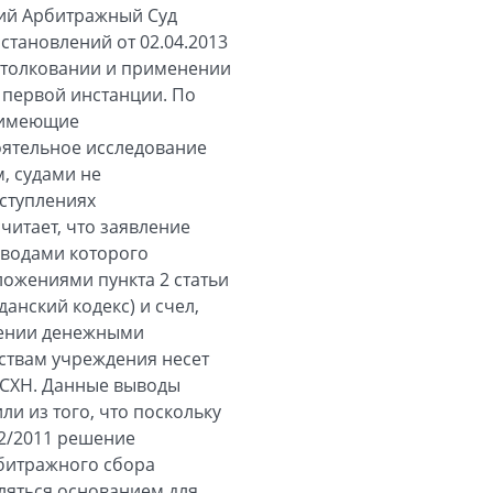
ший Арбитражный Суд
становлений от 02.04.2013
в толковании и применении
 первой инстанции. По
е имеющие
ятельное исследование
, судами не
ступлениях
читает, что заявление
ыводами которого
ложениями пункта 2 статьи
данский кодекс) и счел,
жении денежными
ьствам учреждения несет
РАСХН. Данные выводы
и из того, что поскольку
42/2011 решение
рбитражного сбора
ляться основанием для