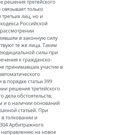
е решения третейского
 связывает только
 третьих лиц, но и
кодекса Российской
и рассмотрении
упившим в законную силу
твуют те же лица. Таким
преюдициальной силы при
ечения к гражданско-
 не принимавших участие в
 автоматического
 в порядке статьи 399
нии решения третейского
о дела обстоятельств,
м и о наличии оснований
азанной статьей. При
 в толковании и
 304 Арбитражного
т направлению на новое