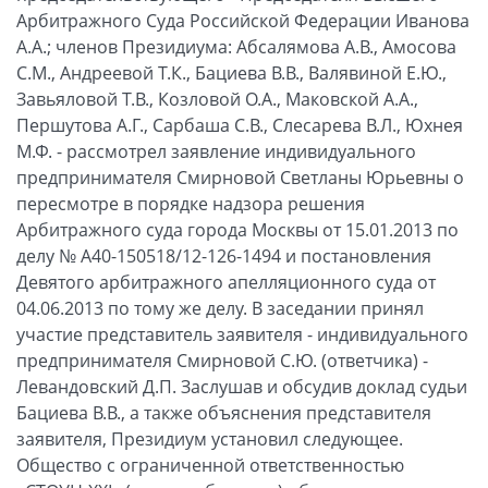
Арбитражного Суда Российской Федерации Иванова
А.А.; членов Президиума: Абсалямова А.В., Амосова
С.М., Андреевой Т.К., Бациева В.В., Валявиной Е.Ю.,
Завьяловой Т.В., Козловой О.А., Маковской А.А.,
Першутова А.Г., Сарбаша С.В., Слесарева В.Л., Юхнея
М.Ф. - рассмотрел заявление индивидуального
предпринимателя Смирновой Светланы Юрьевны о
пересмотре в порядке надзора решения
Арбитражного суда города Москвы от 15.01.2013 по
делу № А40-150518/12-126-1494 и постановления
Девятого арбитражного апелляционного суда от
04.06.2013 по тому же делу. В заседании принял
участие представитель заявителя - индивидуального
предпринимателя Смирновой С.Ю. (ответчика) -
Левандовский Д.П. Заслушав и обсудив доклад судьи
Бациева В.В., а также объяснения представителя
заявителя, Президиум установил следующее.
Общество с ограниченной ответственностью