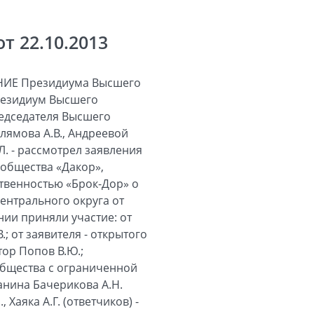
 22.10.2013
еева Н.И., Хаяка А.Г. Вступившим в законную силу решением Арбитражного суда Свердловской области от 15.09.2006 по делу № А60-6469/05-С4 признаны недействительными решения совета директоров общества «Русские самоцветы» от 08.06.2004 ввиду неправомочности принявшего их органа. Вступившим в законную силу постановлением апелляционной инстанции Арбитражного суда Свердловской области от 12.05.2006 по делу № А60-31332/04-С11 договор купли-продажи от 11.06.2004 упомянутого объекта недвижимости признан недействительным как ничтожная сделка, в применении последствий недействительности сделки судом было отказано в связи с установлением факта выбытия спорного имущества из владения общества «Юнит-Копир». Исковые требования по настоящему делу предъявлены обществом «Дакор» на основании статьи 15 Гражданского кодекса Российской Федерации, статьи 71 Федерального закона от 26.12.1995 № 208-ФЗ «Об акционерных обществах» (далее - Закон об акционерных обществах) и мотивированы тем, что в результате действий нелегитимного совета директоров общества «Русские самоцветы» этому обществу причинены убытки в размере рыночной стоимости незаконно проданного объекта недвижимости, отчуждение которого повлекло прекращение хозяйственной деятельности общества «Русские самоцветы» по изготовлению ювелирных изделий. Суд первой инстанции пришел к выводу о доказанности наличия совокупности условий, необходимой для применения к лицам, принявшим решение об отчуждении имущества общества «Русские самоцветы» (Бачерикову А.Н., Захарову А.П., Тимофееву Н.И., Фисенко А.Г., Хаяку А.Г.; далее - ответчики), меры гражданско-правовой ответственности в виде взыскания убытков. Определив размер убытков с учетом выводов, содержащихся в заключении об оценке рыночной стоимости спорного объекта недвижимости, данном в рамках проведенной по делу экспертизы, а также с учетом установленного при рассмотрении дела обстоятельства взыскания денежных средств с Рудницкого Ю.В., суд, руководствуясь положениями названных норм, признал исковые требования подлежащими частичному удовлетворению. При этом суд первой инстанции обоснованно исходил из того, что последующее признание вступившим в законную силу судебным актом арбитражного суда недействительным решения общего собрания акционеров общества «Русские самоцветы» об избрании членами совета директоров лиц, принявши