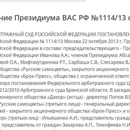
ние Президиума ВАС РФ №1114/13 от
альская Инвестиционно-финансовая компания»), закрытое акционерное общество «Брок-Пресс» (далее - общество «Брок-Пресс»), общество с ограниченной ответственностью «Брок-Дор» (далее - общество «Брок-Дор»), общество «Русские самоцветы». Общество «Дакор» в порядке, предусмотренном статьей 49 Арбитражного процессуального кодекса Российской Федерации, уточнило исковые требования и просило взыскать солидарно с Бачерикова А.Н., Захарова А.П., Тимофеева Н.И., Фисенко А.Г., Хаяка А.Г. 67 643 803 рубля убытков. Решением Арбитражного суда Брянской области от 10.04.2012 исковые требования удовлетворены частично: солидарно с Бачерикова А.Н., Захарова А.П., Тимофеева Н.И., Фисенко А.Г. и Хаяка А.Г. в пользу общества «Русские самоцветы» взыскано 57 100 000 рублей, в удовлетворении остальной части исковых требований отказано. Постановлением Двадцатого арбитражного апелляционного суда от 10.08.2012 решение от 10.04.2012 изменено: солидарно с Бачерикова А.Н., Захарова А.П., Тимофеева Н.И. и Хаяка А.Г. в пользу общества «Русские самоцветы» взыскано 57 100 000 рублей, в удовлетворении исковых требований к Фисенко А.Г. отказано; кроме того, прекращено производство по апелляционной жалобе общества «Дакор» в связи с отказом общества от нее и принятием этого отказа судом. Дополнительным постановлением Двадцатого арбитражного апелляционного суда от 27.08.2012 прекращено производство по апелляционной жалобе гражданина Рудницкого Ю.В., поданной на решение от 10.04.2012, в связи с отсутствием у него права на обжалование судебного акта. Федеральный арбитражный суд Центрального округа постановлением от 01.11.2012 постановление Двадцатого арбитражного апелляционного суда от 10.08.2012 в части взыскания солидарно с Бачерикова А.Н., Захарова А.П., Тимофеева Н.И., Хаяка А.Г. в пользу общества «Русские самоцветы» 57 100 000 рублей убытков отменил, в удовлетворении исковых требований в этой части отказал, в остальной части указанный судебный акт оставил без изменения. В заявлениях, поданных в Высший Арбитражный Суд Российской Федерации, о пересмотре постановления суда кассационной инстанции в порядке надзора общество «Русские самоцветы», а также общества «Дакор», «Брок-Пресс» и «Брок-Дор» (акционеры общества «Русские Самоцветы») просят его отменить, ссылаясь на нарушение единообразия в толковании и применении арбитражными судами норм процессуального права, решение суда первой инстанции от 10.04.2012 и постановление суда апелляционной инстанции от 10.08.2012 оставить без изменения. В отзывах на заявления граждане Бачериков А.Н., Захаров А.П., Тимофеев Н.И. и Хаяк А.Г. просят оспариваемый судебный акт оставить без изменения как соответствующий действующему законодательству. Проверив обоснованность доводов, содержащихся в заявлениях, отзывах на них и выступлениях присутствующих в заседании представителей участвующих в деле лиц, Президиум считает, что постановление суда кассационной инстанции подлежит отмене по следующим основаниям. Как установлено судами первой и апелляционной инстанций, решением общего собрания акционеров общества «Русские самоцветы» от 07.05.2004 генеральным директором общества был избран Рудницкий Ю.В., членами совета директоров - Бачериков А.Н., Захаров А.П., Тимофеев Н.И., Хаяк А.Г. Решением совета директоров общества «Русские самоцветы» от 08.06.2004 генеральному директору Рудницкому Ю.В. было поручено продать обществу с ограниченной ответственностью «Юнит-Копир» (далее - общество «Юнит-Копир») принадлежащее обществу «Русские самоцветы» 4-этажное нежилое строение, литера «А», общей площадью 5149,5 кв. метра (производственный корпус), расположенное по адресу: г. Екатеринбург, ул. 8-го Марта, д. 37, по цене 12 150 000 рублей, а вырученные от этой сделки денежные средства направить на нужды общества «Русские самоцветы». Согласно тексту протокола в заседании участвовали Бачериков А.Н., Захаров А.П., Тимофеев Н.И., Фисенко А.Г. и Хаяк А.Г. Во исполнение названного решения совета директоров обществом «Русские самоцветы» в лице генерального директора Рудницкого Ю.В. с обществом «Юнит-Копир» 11.06.2004 был заключен договор купли-продажи указанного объекта недвижимости. В качестве оплаты за имущество по этому договору купли-продажи общество «Юнит-Копир» передало Рудницкому Ю.В. 27 векселей Сберегательного банка Российской Федерации на сумму 12 150 000 рублей. Обществом «Русские самоцветы» были получены векселя лишь на сумму 1 606 197 рублей; оставшаяся сумма в размере 10 543 803 рублей взыскана с Рудницкого Ю.В. в пользу данного общества определением Судебной коллегии по гражданским делам Свердловского областного суда от 11.06.2009. Впоследствии общество «Юнит-Копир» произвело отчуждение названного объекта недвижимости обществу с ограниченной ответственностью «Юнит-Строй», которое продало этот объект обществу «Уральская Инвестиционно-финансовая компания». Вступившим в законную силу решением Арбитражного суда Свердловской области от 12.08.2005 по делу № А60-26414/2004-С2 признаны недействительными в связи с отсутствием кворума решения общего собрания акционеров общества «Русские самоцветы» от 07.05.2004 об избрании генеральным директором общества Рудницкого Ю.В., членами совета директоров - Бачерикова А.Н., Захарова А.П., Тимоф