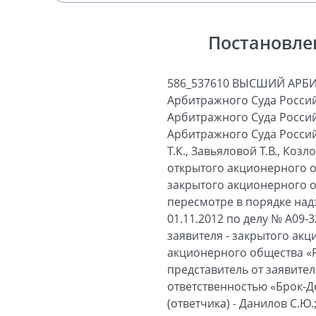
Постановле
586_537610 ВЫСШИЙ АРБИТРАЖНЫЙ СУД РОССИЙСКОЙ ФЕДЕРАЦИИ ПОСТАНОВЛЕНИЕ Президиума Высшего Арбитражного Суда Российской Федерации № 1114/13 Москва 22 октября 2013 г. Президиум Высшего Арбитражного Суда Российской Федерации в составе: председательствующего - Председателя Высшего Арбитражного Суда Российской Федерации Иванова А.А.; членов Президиума: Абсалямова А.В., Андреевой Т.К., Завьяловой Т.В., Козловой О.А., Мифтахутдинова Р.Т., Сарбаша С.В., Слесарева В.Л. - рассмотрел заявления открытого акционерного общества «Русские самоцветы», закрытого акционерного общества «Дакор», закрытого акционерного общества «Брок-Пресс», общества с ограниченной ответственностью «Брок-Дор» о пересмотре в порядке надзора постановления Федерального арбитражного суда Центрального округа от 01.11.2012 по делу № А09-3212/2010 Арбитражного суда Брянской области. В заседании приняли участие: от заявителя - закрытого акционерного общества «Дакор» (истца) - директор Попов В.В.; от заявителя - открытого акционерного общества «Русские самоцветы» (третьего лица) - генеральный директор Попов В.Ю.; представитель от заявителей - закрытого акционерного общества «Брок-Пресс» и общества с ограниченной ответственностью «Брок-Дор» (третьих лиц) - Ильяшенко А.И.; представитель гражданина Бачерикова А.Н. (ответчика) - Данилов С.Ю.; представитель от граждан Захарова А.П., Тимофеева Н.И., Хаяка А.Г. (ответчиков) - Постнов Б.Н. Заслушав и обсудив доклад судьи Мифтахутдинова Р.Т., а также объяснения представителей участвующих в деле лиц, Президиум установил следующее. Закрытое акционерное общество «Дакор» (далее - общество «Дакор»), являющееся акционером открытого акционерного общества «Русские самоцветы» (далее - общество «Русские самоцветы»), обратилось в Арбитражный суд Свердловской области с иском к закрытому акционерному обществу «Уральская золото-платиновая компания» и гражданам Бачерикову А.Н., Захарову А.П., Тимофееву Н.И., Фисенко А.Г., Хаяку А.Г. о взыскании 72 074 696 рублей убытков, причиненных обществу «Русские самоцветы». Определением Арбитражного суда Свердловской области от 18.11.2009 дело передано по подсудности в Арбитражный суд Брянской области. Определением Арбитражного суда Брянской области от 27.04.2010 к участию в деле в качестве третьих лиц, не заявляющих самостоятельных требований относительно предмета спора, привлечены общество с ограниченной ответственностью «Уральская Инвестиционно-финансовая компания» (далее - общество «Ур