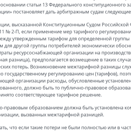
основании статьи 13 Федерального конституционного 
ации» постановляет дать арбитражным судам следующие
зиции, высказанной Конституционным Судом Российской
011 № 2-П, если применение мер тарифного регулирован
ежду утвержденным тарифом для определенной группы 
ым для другой группы потребителей экономически обос
раты ресурсоснабжающей организации на производств
фная разница), предполагается возмещение в таких случа
ских потерь. Возникновение межтарифной разницы слу
 государственному регулированию цен (тарифов), поэ
ающей организации расходы, обусловленные установлен
ованного, должно быть то публично-правовое образов
ринято соответствующее тарифное решение.
о-правовым образованием должна быть установлена ко
изации, вызванных межтарифной разницей.
ть, что если такие потери не были полностью или в ча