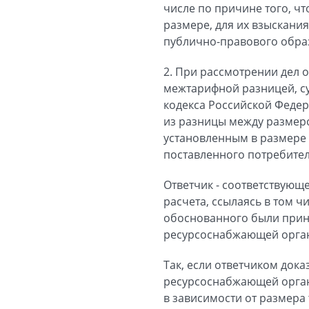
числе по причине того, ч
размере, для их взыскани
публично-правового образ
2. При рассмотрении дел
межтарифной разницей, су
кодекса Российской Федера
из разницы между размер
установленным в размере 
поставленного потребител
Ответчик - соответствующ
расчета, ссылаясь в том ч
обоснованного были прин
ресурсоснабжающей органи
Так, если ответчиком док
ресурсоснабжающей органи
в зависимости от размера