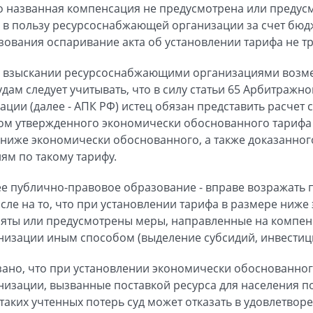
то названная компенсация не предусмотрена или предус
я в пользу ресурсоснабжающей организации за счет бюд
ования оспаривание акта об установлении тарифа не тр
 о взыскании ресурсоснабжающими организациями возм
дам следует учитывать, что в силу статьи 65 Арбитражн
ции (далее - АПК РФ) истец обязан представить расчет 
ом утвержденного экономически обоснованного тарифа 
ниже экономически обоснованного, а также доказанного
ям по такому тарифу.
ее публично-правовое образование - вправе возражать 
исле на то, что при установлении тарифа в размере ниж
яты или предусмотрены меры, направленные на компен
зации иным способом (выделение субсидий, инвестицио
азано, что при установлении экономически обоснованно
зации, вызванные поставкой ресурса для населения по 
 таких учтенных потерь суд может отказать в удовлетвор