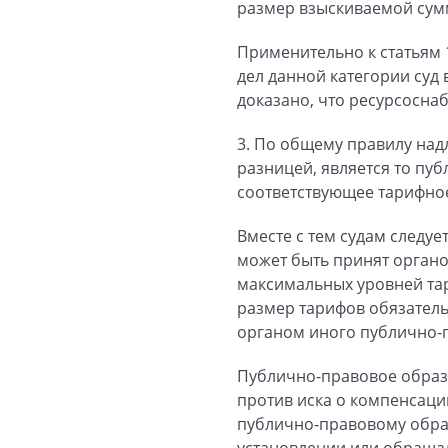
размер взыскиваемой сум
Применительно к статьям 
дел данной категории суд
доказано, что ресурсосна
3. По общему правилу на
разницей, является то п
соответствующее тарифно
Вместе с тем судам следу
может быть принят орган
максимальных уровней та
размер тарифов обязатель
органом иного публично-
Публично-правовое образо
против иска о компенсаци
публично-правовому обра
установлении или обраща