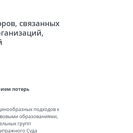
оров, связанных
рганизаций,
й
нием потерь
единообразных подходов к
авовыми образованиями,
ельных групп
битражного Суда