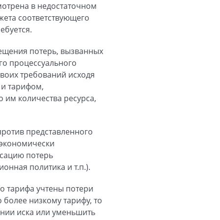
мотрена в недостаточном
жета соответствующего
ебуется.
ещения потерь, вызванных
ого процессуального
своих требований исходя
и тарифом,
 им количества ресурса,
против представленного
е экономически
сацию потерь
нная политика и т.п.).
го тарифа учтены потери
более низкому тарифу, то
ении иска или уменьшить