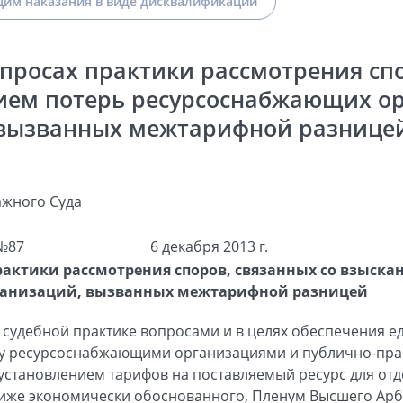
им наказания в виде дисквалификации
просах практики рассмотрения сп
ием потерь ресурсоснабжающих о
вызванных межтарифной разнице
жного Суда
№87
6 декабря 2013 г.
рактики рассмотрения споров, связанных со взыска
ганизаций, вызванных межтарифной разницей
 судебной практике вопросами и в целях обеспечения 
у ресурсоснабжающими организациями и публично-пр
становлением тарифов на поставляемый ресурс для отд
ниже экономически обоснованного, Пленум Высшего Ар