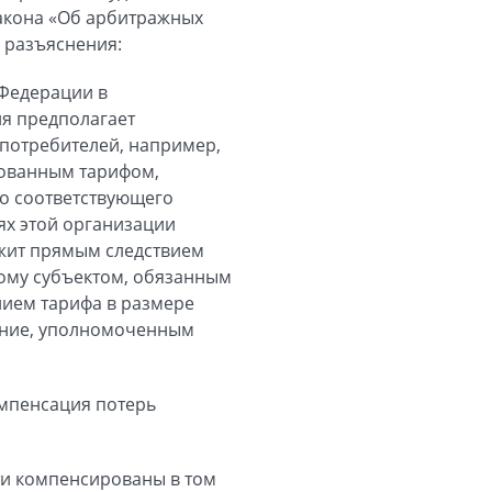
закона «Об арбитражных
 разъяснения:
 Федерации в
ия предполагает
потребителей, например,
нованным тарифом,
о соответствующего
ях этой организации
жит прямым следствием
тому субъектом, обязанным
ием тарифа в размере
ание, уполномоченным
мпенсация потерь
сти компенсированы в том