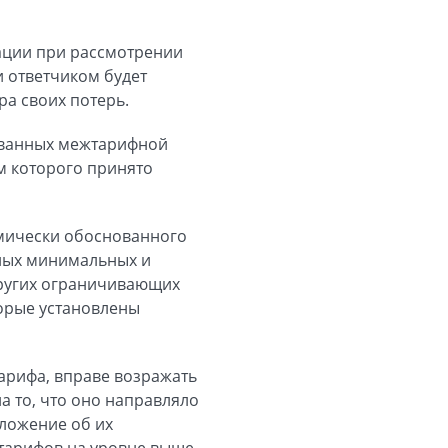
рации при рассмотрении
и ответчиком будет
а своих потерь.
званных межтарифной
м которого принято
номически обоснованного
ных минимальных и
других ограничивающих
торые установлены
арифа, вправе возражать
а то, что оно направляло
ложение об их
 тарифов на уровне выше