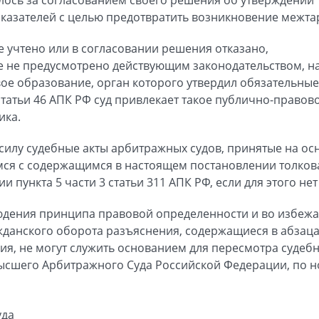
оказателей с целью предотвратить возникновение межт
е учтено или в согласовании решения отказано,
 не предусмотрено действующим законодательством, 
ое образование, орган которого утвердил обязательные
статьи 46 АПК РФ суд привлекает такое публично-правов
ика.
 силу судебные акты арбитражных судов, принятые на о
ся с содержащимся в настоящем постановлении толков
 пункта 5 части 3 статьи 311 АПК РФ, если для этого нет
блюдения принципа правовой определенности и во избе
данского оборота разъяснения, содержащиеся в абзацах
ия, не могут служить основанием для пересмотра судебн
ысшего Арбитражного Суда Российской Федерации, по н
уда