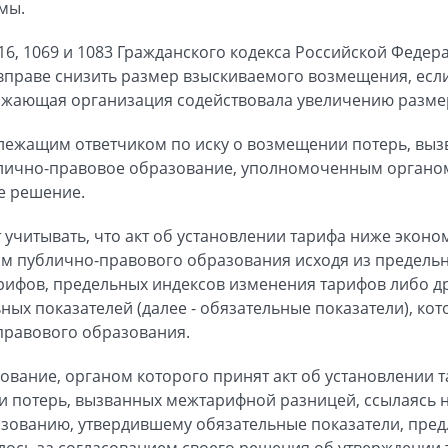
мы.
16, 1069 и 1083 Гражданского кодекса Российской Феде
 вправе снизить размер взыскиваемого возмещения, есл
бжающая организация содействовала увеличению размер
длежащим ответчиком по иску о возмещении потерь, вы
ублично-правовое образование, уполномоченным органо
е решение.
ет учитывать, что акт об установлении тарифа ниже эко
ом публично-правового образования исходя из предель
рифов, предельных индексов изменения тарифов либо 
ных показателей (далее - обязательные показатели), ко
правового образования.
вание, органом которого принят акт об установлении т
и потерь, вызванных межтарифной разницей, ссылаясь н
зованию, утвердившему обязательные показатели, пред
лось за согласованием своего решения об утверждении