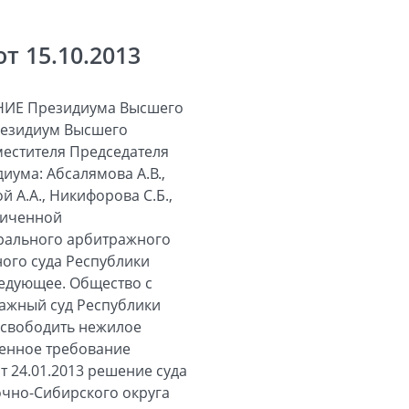
 15.10.2013
ИЕ Президиума Высшего
Президиум Высшего
местителя Председателя
иума: Абсалямова А.В.,
ой А.А., Никифорова С.Б.,
аниченной
ерального арбитражного
ного суда Республики
ледующее. Общество с
ражный суд Республики
освободить нежилое
ленное требование
 24.01.2013 решение суда
очно-Сибирского округа