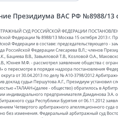
ние Президиума ВАС РФ №8988/13 от
ИТРАЖНЫЙ СУД РОССИЙСКОЙ ФЕДЕРАЦИИ ПОСТАНОВЛЕН
ской Федерации № 8988/13 Москва 15 октября 2013 г. 
ской Федерации в составе: председательствующего - за
а Российской Федерации Слесарева В.Л.; членов Презид
К., Бациева В.В., Завьяловой Т.В., Козловой О.А., Маковск
.В., Юхнея М.Ф. - рассмотрел заявление общества с огр
Н» о пересмотре в порядке надзора постановления Фед
округа от 30.04.2013 по делу № А10-3798/2012 Арбитраж
ив доклад судьи Першутова А.Г., Президиум установил с
остью «ТАЛААН»(далее - общество) обратилось в Арбит
нии индивидуального предпринимателя Дамдинова Э.А. 
тражного суда Республики Бурятия от 06.11.2012 заяв
ением Четвертого арбитражного апелляционного суда от
ено без изменения. Федеральный арбитражный суд Вост