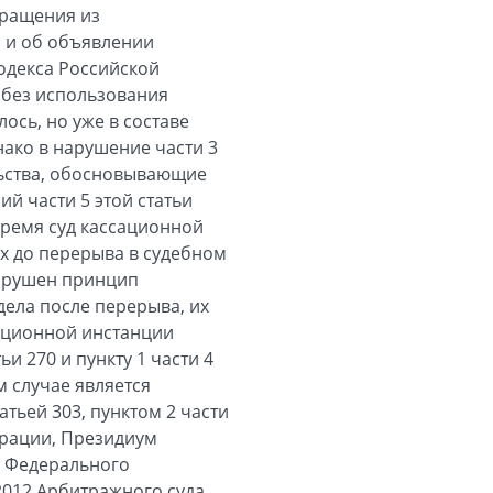
вращения из
 и об объявлении
одекса Российской
 без использования
сь, но уже в составе
нако в нарушение части 3
ельства, обосновывающие
ий части 5 этой статьи
время суд кассационной
их до перерыва в судебном
нарушен принцип
дела после перерыва, их
сационной инстанции
и 270 и пункту 1 части 4
 случае является
тьей 303, пунктом 2 части
ерации, Президиум
 Федерального
/2012 Арбитражного суда