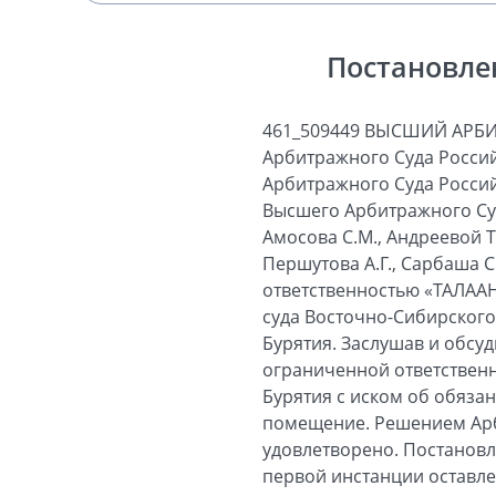
Постановле
461_509449 ВЫСШИЙ АРБ
Арбитражного Суда Россий
Арбитражного Суда Россий
Высшего Арбитражного Суд
Амосова С.М., Андреевой Т.
Першутова А.Г., Сарбаша С
ответственностью «ТАЛАА
суда Восточно-Сибирского 
Бурятия. Заслушав и обсуд
ограниченной ответственн
Бурятия с иском об обяза
помещение. Решением Арби
удовлетворено. Постановл
первой инстанции оставл