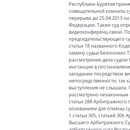
Республики Бурятия приня
совещательной комнаты су
перерыва до 25.04.2013 н
Федерации. Также суд опр
видеоконференц-связи. По
председательствующего суд
статьи 18 названного Код
замену судьи Белоножко Т.
рассмотрение дела судом б
инстанции в постановлени
заседании посредством в
непосредственности, так к
выступления не слышала. 
рассмотрено незаконным со
статьи 288 Арбитражного 
основанием для отмены суд
1 статьи 305, статьей 30
Высшего Арбитражного Су
арбитражного суда Восточ