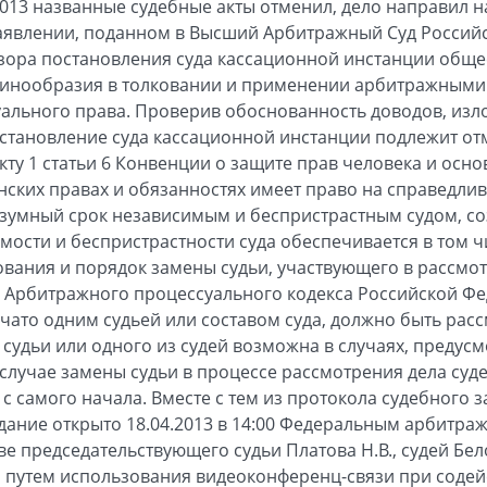
2013 названные судебные акты отменил, дело направил н
заявлении, поданном в Высший Арбитражный Суд Россий
зора постановления суда кассационной инстанции общес
динообразия в толковании и применении арбитражными
ального права. Проверив обоснованность доводов, изл
остановление суда кассационной инстанции подлежит о
кту 1 статьи 6 Конвенции о защите прав человека и осн
анских правах и обязанностях имеет право на справедли
азумный срок независимым и беспристрастным судом, с
мости и беспристрастности суда обеспечивается в том
ования и порядок замены судьи, участвующего в рассмот
18 Арбитражного процессуального кодекса Российской Фе
чато одним судьей или составом суда, должно быть расс
 судьи или одного из судей возможна в случаях, предусм
в случае замены судьи в процессе рассмотрения дела су
 самого начала. Вместе с тем из протокола судебного за
седание открыто 18.04.2013 в 14:00 Федеральным арбитр
ве председательствующего судьи Платова Н.В., судей Бел
и путем использования видеоконференц-связи при соде