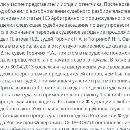
ли участие представители истца и ответчика. После воз
д объявил о возобновлении судебного разбирательства
а основании статьи 163 Арбитражного процессуального к
еделил следующее судебное заседание по делу провести
сле окончания перерыва судебное заседание продолжило
ьи Платова Н.В., судей Горячих Н.А. и Тютриной Н.Н. Од
екса в материалах дела отсутствуют какие-либо доказат
В. на судью Горячих Н.А., при этом в нарушение положен
ыло продолжено, а не начато с самого начала. В то же 
и от 30.04.2013 сослался и на выступления участвовавш
идеоконференц-связи представителей сторон, чем был 
ак одна из судей, принимавшая участие в рассмотрении 
При названных обстоятельствах данное дело в суде кас
ставом суда, что применительно к пункту 1 части 4 стать
процессуального кодекса Российской Федерации в любом
ебного акта. Учитывая изложенное и руководствуясь ста
6 Арбитражного процессуального кодекса Российской Фед
да Российской Федерации ПОСТАНОВИЛ: постановление
но-Сибирского округа от 30.04.2013 по делу № А10-3798