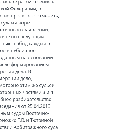
а новое рассмотрение в
ской Федерации, о
тво просит его отменить,
 судами норм
оженных в заявлении,
тмене по следующим
овных свобод каждый в
вое и публичное
озданным на основании
 числе формированием
рении дела. В
дерации дело,
мотрено этим же судьей
отренных частями 3 и 4
дебное разбирательство
седания от 25.04.2013
ажным судом Восточно-
оножко Т.В. и Тютриной
йствии Арбитражного суда